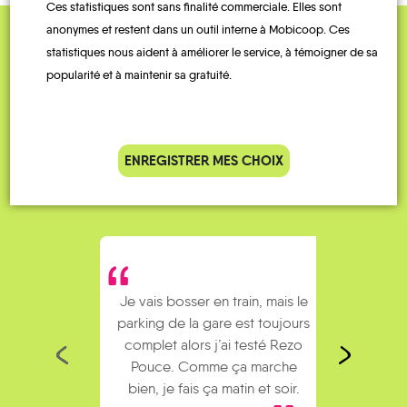
Ces statistiques sont sans finalité commerciale. Elles sont
anonymes et restent dans un outil interne à Mobicoop. Ces
statistiques nous aident à améliorer le service, à témoigner de sa
QUELQUES
popularité et à maintenir sa gratuité.
Témoignages
ENREGISTRER MES CHOIX
Je vais bosser en train, mais le
Je
parking de la gare est toujours
collèg
complet alors j’ai testé Rezo
Le
Pouce. Comme ça marche
kilomè
bien, je fais ça matin et soir.