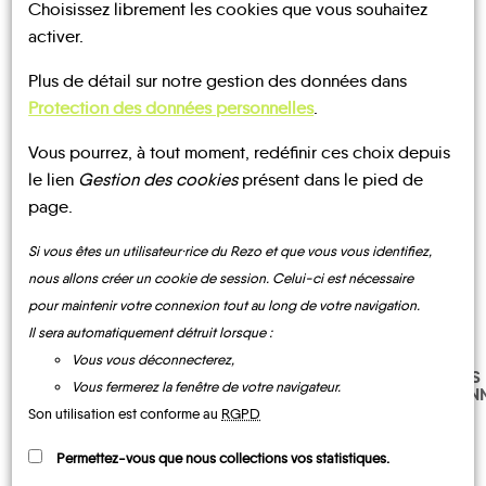
Choisissez librement les cookies que vous souhaitez
UN AVIS, UN TÉMOIGNAGE
activer.
À PARTAGER ?
Plus de détail sur notre gestion des données dans
Protection des données personnelles
.
Vous pourrez, à tout moment, redéfinir ces choix depuis
CONTACTEZ-NOUS !
le lien
Gestion des cookies
présent dans le pied de
page.
Si vous êtes un utilisateur·rice du Rezo et que vous vous identifiez,
nous allons créer un cookie de session. Celui-ci est nécessaire
MOBILITE
Les infos
pour maintenir votre connexion tout au long de votre navigation.
Il sera automatiquement détruit lorsque :
Vous vous déconnecterez,
TRANSPORTS
CHEMINS
À LA
TRAIN
BUS
Vous fermerez la fenêtre de votre navigateur.
RANDONN
DEMANDE
Son utilisation est conforme au
RGPD
Permettez-vous que nous collections vos statistiques.