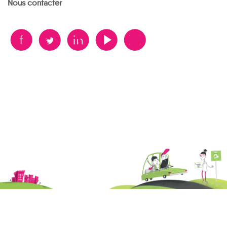
Nous contacter
B
A
D
F
V