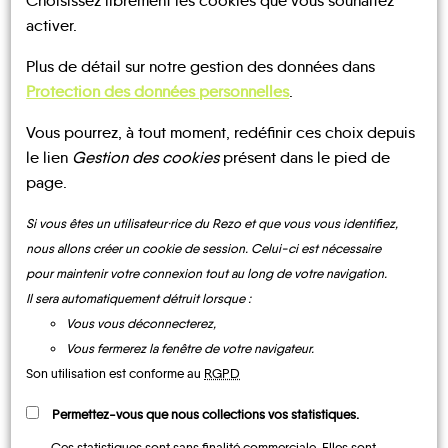
Choisissez librement les cookies que vous souhaitez
en 2 minutes
activer.
Plus de détail sur notre gestion des données dans
Protection des données personnelles
.
JE M'INSCRIS
Vous pourrez, à tout moment, redéfinir ces choix depuis
le lien
Gestion des cookies
présent dans le pied de
page.
Le Blog
Si vous êtes un utilisateur·rice du Rezo et que vous vous identifiez,
nous allons créer un cookie de session. Celui-ci est nécessaire
L'AUTOSTOP
pour maintenir votre connexion tout au long de votre navigation.
au quotidien
Il sera automatiquement détruit lorsque :
Vous vous déconnecterez,
Vous fermerez la fenêtre de votre navigateur.
Son utilisation est conforme au
RGPD
DÉCOUVRIR
Permettez-vous que nous collections vos statistiques.
Ces statistiques sont sans finalité commerciale. Elles sont