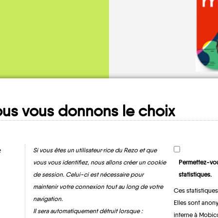
us vous donnons le choix
e
Mes fiches
Si vous êtes un utilisateur·rice du Rezo et que
MOBILITÉ
vous vous identifiez, nous allons créer un cookie
Permettez-vou
de session. Celui-ci est nécessaire pour
statistiques.
maintenir votre connexion tout au long de votre
Ces statistiques
Arlon
Attert
navigation.
Elles sont anony
Il sera automatiquement détruit lorsque :
interne à Mobic