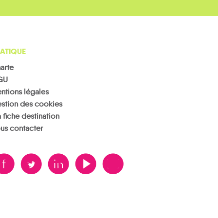
ATIQUE
arte
GU
ntions légales
stion des cookies
 fiche destination
us contacter
B
A
D
F
V