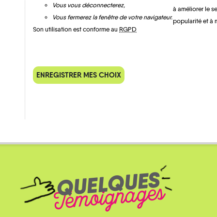
Vous vous déconnecterez,
à améliorer le s
Vous fermerez la fenêtre de votre navigateur.
popularité et à 
Son utilisation est conforme au
RGPD
UN AVIS, UN TÉMOIGNAGE
À PARTAGER ?
Etalle
Meix-devant-Virto
ENREGISTRER MES CHOIX
CONTACTEZ-NOUS !
Tintigny
Virton
QUELQUES
Témoignages