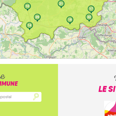
21
10
17
29
32
19
14
he
MMUNE
LE S