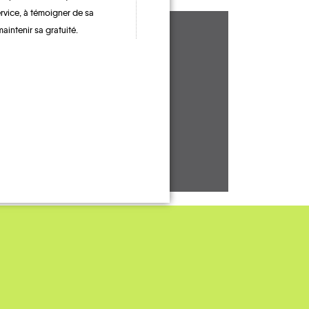
ervice, à témoigner de sa
maintenir sa gratuité.
n
Musson
Saint-Léger
Habay
Rouvroy