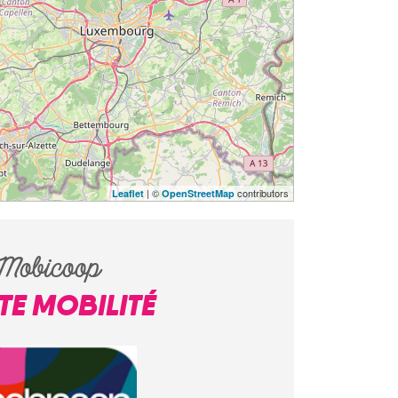
| ©
contributors
Leaflet
OpenStreetMap
Mobicoop
ITE MOBILITÉ