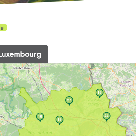
rg
 Luxembourg
16
27
44
16
19