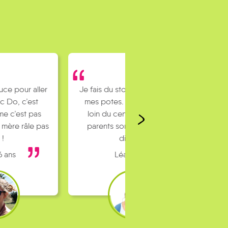
uce pour aller
Je fais du stop pour rejoindre
c Do, c’est
mes potes. J’habite un peu
e c’est pas
loin du centre ville et mes
 mère râle pas
parents sont pas toujours
 !
dispo…
6 ans
Léa 16 ans