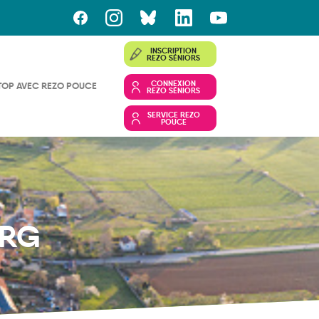
INSCRIPTION
REZO SÉNIORS
CONNEXION
TOP AVEC REZO POUCE
REZO SÉNIORS
SERVICE REZO
POUCE
URG