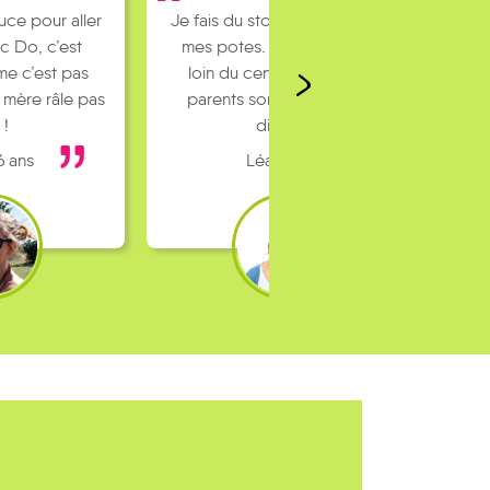
pour rejoindre
abite un peu
ville et mes
pas toujours
o…
 ans