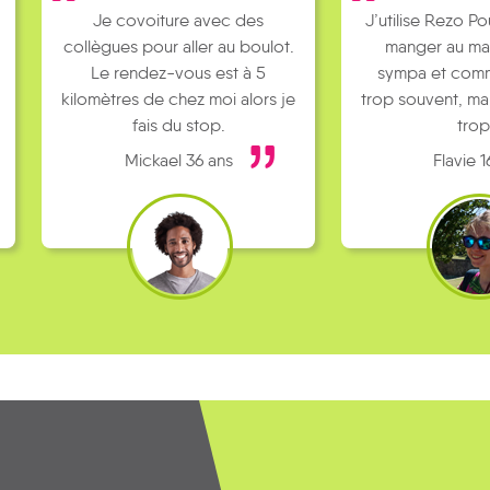
J’utilise Rezo Pouce pour aller
Je fais du stop 
manger au mac Do, c’est
mes potes. J’h
sympa et comme c’est pas
loin du centre 
e
trop souvent, ma mère râle pas
parents sont 
trop !
disp
Flavie 16 ans
Léa 16