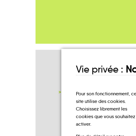
Mes lieux
Vie privée :
No
D'INSCRIPTION
NOTRE PAGE D'INSCRIPTION
Pour son fonctionnement, c
site utilise des cookies.
Choisissez librement les
cookies que vous souhaitez
activer.