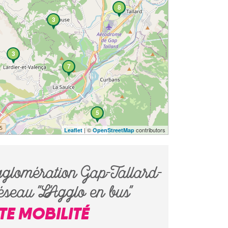
8
3
3
7
5
| ©
contributors
Leaflet
OpenStreetMap
glomération Gap-Tallard-
seau "L'Agglo en bus"
ITE MOBILITÉ