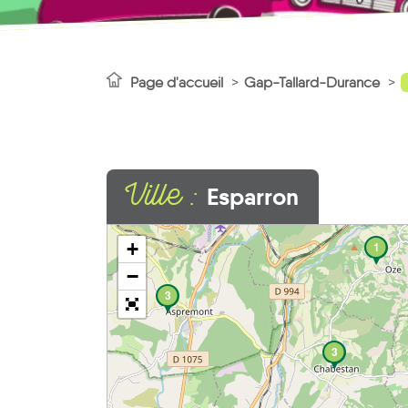
Page d'accueil
Gap-Tallard-Durance
Ville :
Esparron
+
1
−
3
3