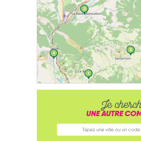
3
2
4
1
Je cherc
UNE AUTRE CO