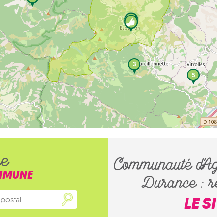
3
5
he
Communauté d'Ag
MMUNE
Durance : ré
LE S