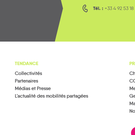
Tél. :
+33 4 92 53 18
TENDANCE
PR
Collectivités
Ch
Partenaires
C
Médias et Presse
Me
L’actualité des mobilités partagées
Ge
Ma
No