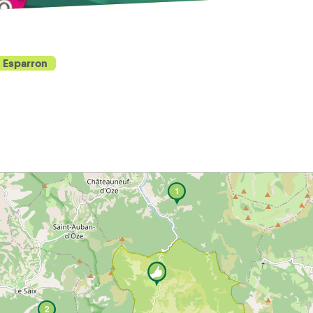
Esparron
1
2