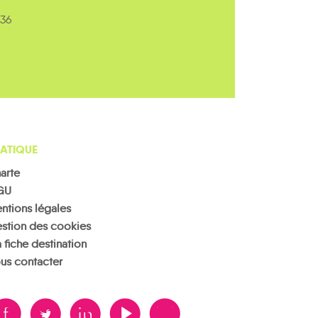
 36
ATIQUE
arte
GU
ntions légales
stion des cookies
 fiche destination
us contacter
B
A
D
F
V