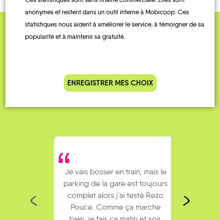
La
anonymes et restent dans un outil interne à Mobicoop. Ces
Pelleautier
Saulce
Sigoyer
Tallard
Vitrolles
statistiques nous aident à améliorer le service, à témoigner de sa
popularité et à maintenir sa gratuité.
QUELQUES
Témoignages
ENREGISTRER MES CHOIX
Je vais bosser en train, mais le
Je
parking de la gare est toujours
collèg
complet alors j’ai testé Rezo
Le
Pouce. Comme ça marche
kilomè
bien, je fais ça matin et soir.