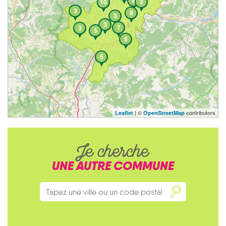
8
3
10
3
8
3
3
7
3
5
5
5
| ©
contributors
Leaflet
OpenStreetMap
Je cherche
UNE AUTRE COMMUNE