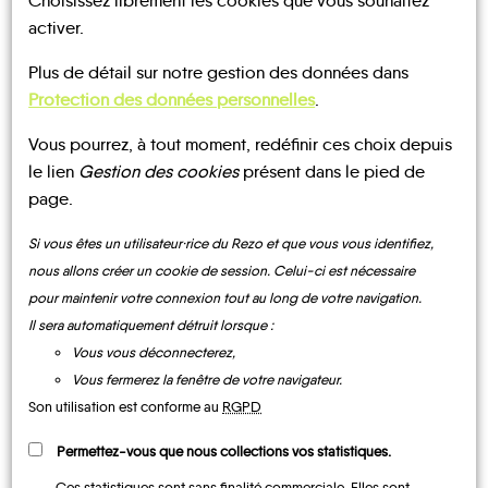
Choisissez librement les cookies que vous souhaitez
Mes
activer.
fiches
Plus de détail sur notre gestion des données dans
MOBILITÉ
Protection des données personnelles
.
Claret
Curbans
Barcillonnette
Châteauvieux
Esparron
Fouillouse
Vous pourrez, à tout moment, redéfinir ces choix depuis
le lien
Gestion des cookies
présent dans le pied de
page.
Si vous êtes un utilisateur·rice du Rezo et que vous vous identifiez,
UN AVIS, UN TÉMOIGNAGE
nous allons créer un cookie de session. Celui-ci est nécessaire
Lardier-
pour maintenir votre connexion tout au long de votre navigation.
À PARTAGER ?
La
et-
Il sera automatiquement détruit lorsque :
Freissinouse
Gap
Jarjayes
Valença
Lettret
Neffes
Vous vous déconnecterez,
Vous fermerez la fenêtre de votre navigateur.
Son utilisation est conforme au
RGPD
CONTACTEZ-NOUS !
Permettez-vous que nous collections vos statistiques.
Ces statistiques sont sans finalité commerciale. Elles sont