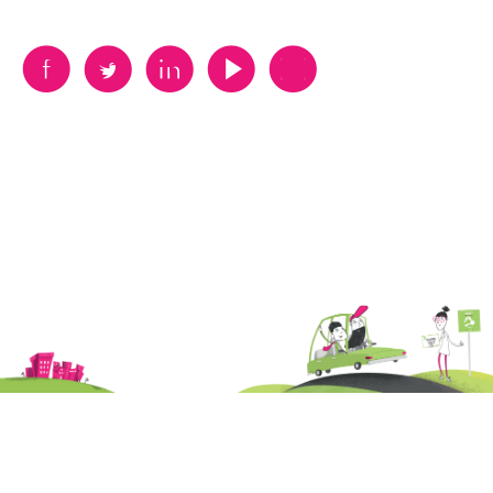
B
A
D
F
V