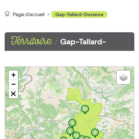
Gap-Tallard-Durance
Page d'accueil
Territoire :
Gap-Tallard-
Durance
+
−
32
8
8
3
12