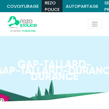
REZO
S
COVOITURAGE
AUTOPARTAGE
POUCE
P
GAP-TALLARD-
DURANCE