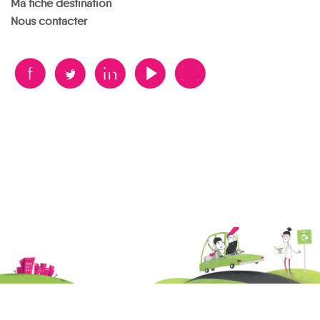
Ma fiche destination
Nous contacter
B
A
D
F
V