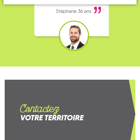
bien, je fais ça matin et soir.
Stéphane 36 ans
Contactez
VOTRE TERRITOIRE