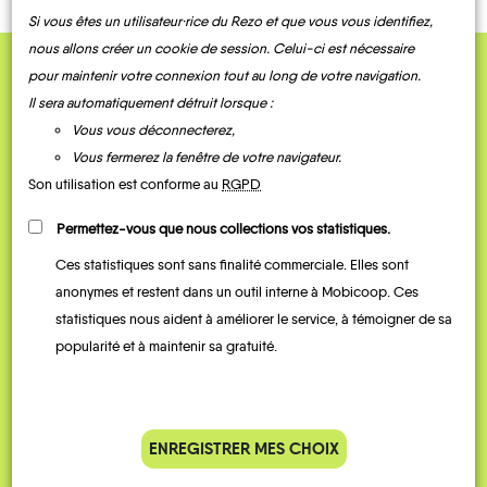
Si vous êtes un utilisateur·rice du Rezo et que vous vous identifiez,
nous allons créer un cookie de session. Celui-ci est nécessaire
pour maintenir votre connexion tout au long de votre navigation.
QUELQUES
Il sera automatiquement détruit lorsque :
Témoignages
Vous vous déconnecterez,
Vous fermerez la fenêtre de votre navigateur.
Son utilisation est conforme au
RGPD
Permettez-vous que nous collections vos statistiques.
Ces statistiques sont sans finalité commerciale. Elles sont
anonymes et restent dans un outil interne à Mobicoop. Ces
statistiques nous aident à améliorer le service, à témoigner de sa
popularité et à maintenir sa gratuité.
Je vais bosser en train, mais le
Je
parking de la gare est toujours
collèg
complet alors j’ai testé Rezo
Le
ENREGISTRER MES CHOIX
Pouce. Comme ça marche
kilomè