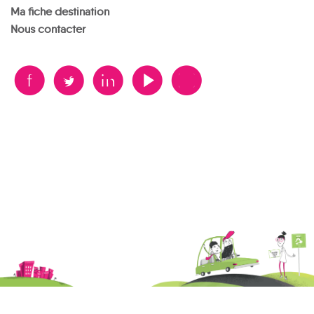
Ma fiche destination
Nous contacter
B
A
D
F
V