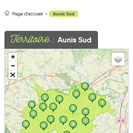
Aunis Sud
Page d'accueil
Territoire :
Aunis Sud
+
−
3
6
2
2
4
3
5
4
2
8
4
3
2
4
1
3
4
2