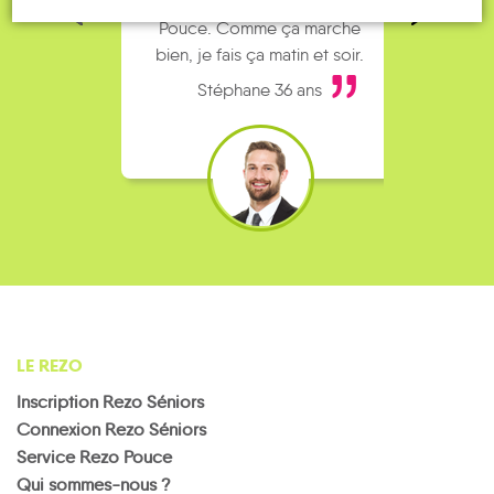
complet alors j’ai testé Rezo
Le
Pouce. Comme ça marche
kilomè
bien, je fais ça matin et soir.
Stéphane 36 ans
LE REZO
Inscription Rezo Séniors
Connexion Rezo Séniors
Service Rezo Pouce
Qui sommes-nous ?