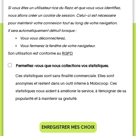
Si vous êtes un utilisateur·rice du Rezo et que vous vous identifiez,
Saint
nous allons créer un cookie de session. Celui-ci est nécessaire
Saint-
Pierre
Saint-
Saint-
Georges-
La
Saint-
Pierre-
pour maintenir votre connexion tout au long de votre navigation.
Puyravault
Crépin
du-Bois
Noue
Mard
d'Amilly
Il sera automatiquement détruit lorsque :
Vous vous déconnecterez,
QUELQUES
Vous fermerez la fenêtre de votre navigateur.
Témoignages
Son utilisation est conforme au
RGPD
Permettez-vous que nous collections vos statistiques.
Saint-
Ces statistiques sont sans finalité commerciale. Elles sont
Saturnin-
Le
La
du-Bois
Surgères
Thou
Devise
Virson
Vouhé
anonymes et restent dans un outil interne à Mobicoop. Ces
statistiques nous aident à améliorer le service, à témoigner de sa
popularité et à maintenir sa gratuité.
Je vais bosser en train, mais le
Je
ENREGISTRER MES CHOIX
parking de la gare est toujours
collèg