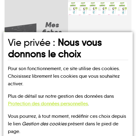
Mes
fiches
MOBILITÉ
Vie privée :
Nous vous
Breuil-
Aigrefeuille-
la-
donnons le choix
d'Aunis
Anais
Ardillières
Ballon
Bouhet
Réorte
Pour son fonctionnement, ce site utilise des cookies.
Choisissez librement les cookies que vous souhaitez
activer.
UN AVIS, UN TÉMOIGNAGE
Plus de détail sur notre gestion des données dans
À PARTAGER ?
Ciré-
Protection des données personnelles
.
Chambon
d'Aunis
Forges
Genouillé
Landrais
Marsais
Vous pourrez, à tout moment, redéfinir ces choix depuis
le lien
Gestion des cookies
présent dans le pied de
page.
CONTACTEZ-NOUS !