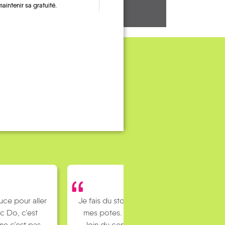
maintenir sa gratuité.
Je fais du stop pour rejoindre
mes potes. J’habite un peu
loin du centre ville et mes