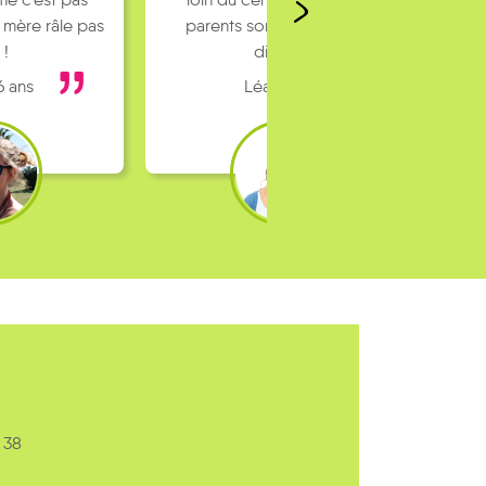
parents sont pas toujours
dispo…
Léa 16 ans
 38