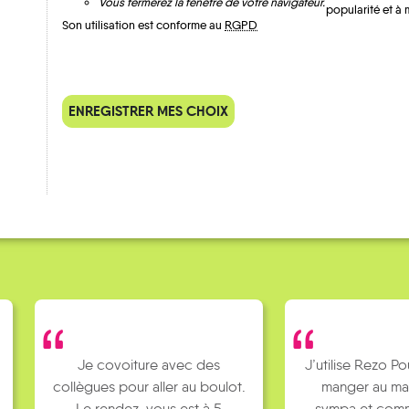
Vous fermerez la fenêtre de votre navigateur.
popularité et à 
Son utilisation est conforme au
RGPD
ENREGISTRER MES CHOIX
QUELQUES
Témoignages
 covoiture avec des
J’utilise Rezo Pouce pour aller
ues pour aller au boulot.
manger au mac Do, c’est
 rendez-vous est à 5
sympa et comme c’est pas