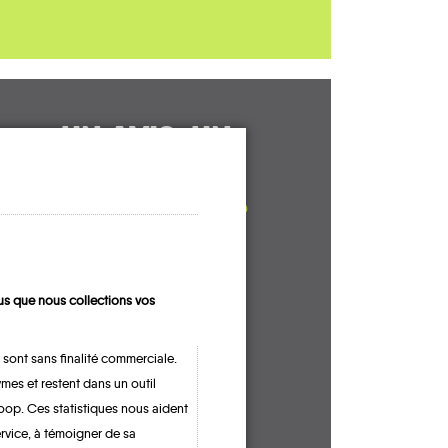
UN AVIS, UN
TÉMOIGNAGE
À PARTAGER ?
s que nous collections vos
CONTACTEZ-NOUS !
 sont sans finalité commerciale.
mes et restent dans un outil
oop. Ces statistiques nous aident
ervice, à témoigner de sa