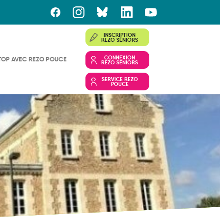
INSCRIPTION
REZO SÉNIORS
CONNEXION
TOP AVEC REZO POUCE
REZO SÉNIORS
SERVICE REZO
POUCE