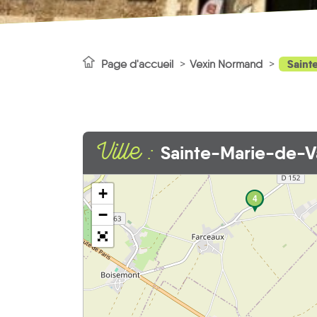
Saint
Page d'accueil
Vexin Normand
Ville :
Sainte-Marie-de-V
+
4
−