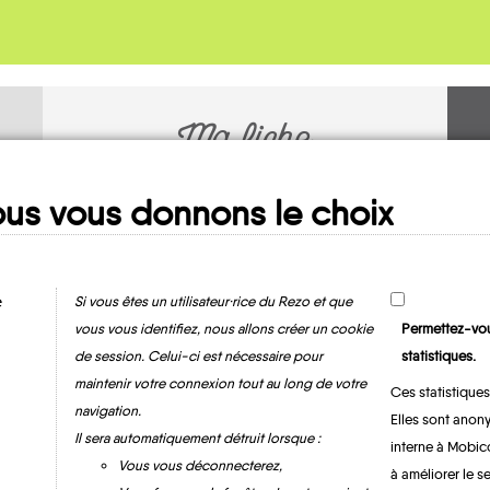
Ma fiche
MOBILITE
us vous donnons le choix
e
Si vous êtes un utilisateur·rice du Rezo et que
vous vous identifiez, nous allons créer un cookie
Permettez-vou
de session. Celui-ci est nécessaire pour
statistiques.
maintenir votre connexion tout au long de votre
Ces statistiques
Sainte-Marie-de-
navigation.
Elles sont anony
Vatimesnil
Il sera automatiquement détruit lorsque :
interne à Mobic
Vous vous déconnecterez,
à améliorer le s