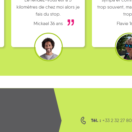
res de chez moi alors je
trop souvent, ma mère râle pas
fais du stop.
trop !
Mickael 36 ans
Flavie 16 ans
Tél. :
+33 2 32 27 80