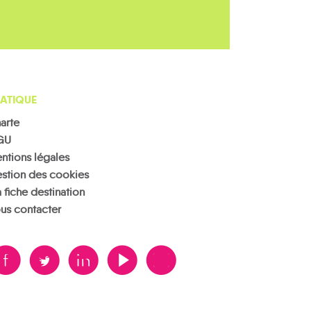
ATIQUE
arte
GU
ntions légales
stion des cookies
 fiche destination
us contacter
B
A
D
F
V