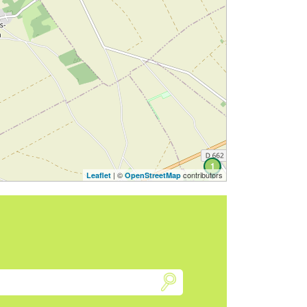
1
| ©
contributors
Leaflet
OpenStreetMap