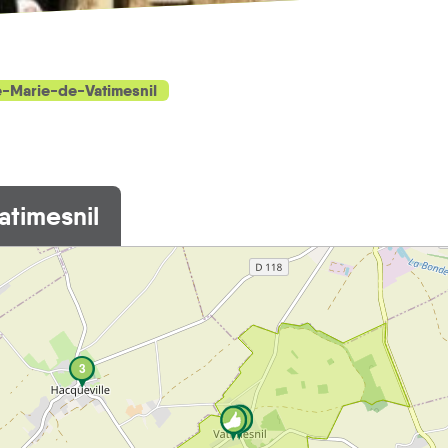
e-Marie-de-Vatimesnil
atimesnil
3