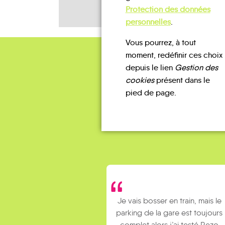
Protection des données
personnelles
.
Vous pourrez, à tout
moment, redéfinir ces choix
depuis le lien
Gestion des
cookies
présent dans le
pied de page.
Je vais bosser en train, mais le
Je
parking de la gare est toujours
collèg
complet alors j’ai testé Rezo
Le