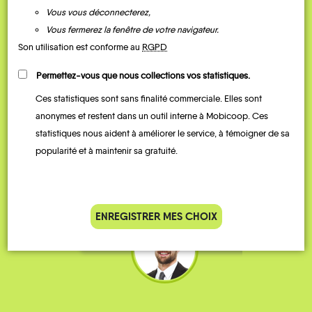
Vous vous déconnecterez,
Vous fermerez la fenêtre de votre navigateur.
Son utilisation est conforme au
RGPD
Permettez-vous que nous collections vos statistiques.
Ces statistiques sont sans finalité commerciale. Elles sont
Je vais bosser en train, mais le
Je
anonymes et restent dans un outil interne à Mobicoop. Ces
parking de la gare est toujours
collèg
statistiques nous aident à améliorer le service, à témoigner de sa
complet alors j’ai testé Rezo
Le
popularité et à maintenir sa gratuité.
Pouce. Comme ça marche
kilomè
bien, je fais ça matin et soir.
Stéphane 36 ans
ENREGISTRER MES CHOIX