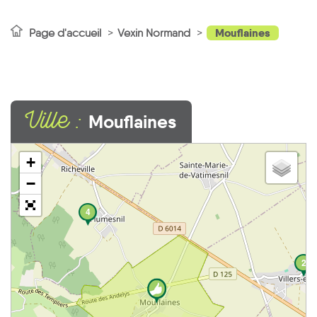
Mouflaines
Page d'accueil
Vexin Normand
Ville :
Mouflaines
+
−
4
2