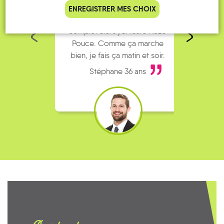
Je vais bosser en train, mais le
Je
ENREGISTRER MES CHOIX
parking de la gare est toujours
collèg
complet alors j’ai testé Rezo
Le
Pouce. Comme ça marche
kilomè
bien, je fais ça matin et soir.
Stéphane 36 ans