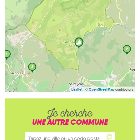
2
1
3
| ©
contributors
Leaflet
OpenStreetMap
Je cherche
UNE AUTRE COMMUNE