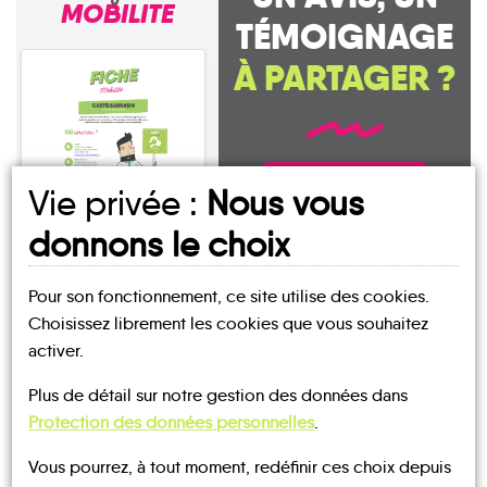
MOBILITE
TÉMOIGNAGE
À PARTAGER ?
CONTACTEZ-NOUS !
Vie privée :
Nous vous
donnons le choix
Saint-Guilhem-le-
Désert
Pour son fonctionnement, ce site utilise des cookies.
Choisissez librement les cookies que vous souhaitez
activer.
Plus de détail sur notre gestion des données dans
Protection des données personnelles
.
MOBILITE
Les infos
Vous pourrez, à tout moment, redéfinir ces choix depuis