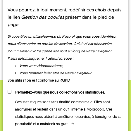
Vous pourrez, à tout moment, redéfinir ces choix depuis
UN AVIS, UN TÉMOIGNAGE
le lien
Gestion des cookies
présent dans le pied de
À PARTAGER ?
page.
Si vous êtes un utilisateur·rice du Rezo et que vous vous identifiez,
nous allons créer un cookie de session. Celui-ci est nécessaire
pour maintenir votre connexion tout au long de votre navigation.
CONTACTEZ-NOUS !
Il sera automatiquement détruit lorsque :
Vous vous déconnecterez,
Vous fermerez la fenêtre de votre navigateur.
Son utilisation est conforme au
RGPD
Permettez-vous que nous collections vos statistiques.
QUELQUES
Ces statistiques sont sans finalité commerciale. Elles sont
Témoignages
anonymes et restent dans un outil interne à Mobicoop. Ces
statistiques nous aident à améliorer le service, à témoigner de sa
popularité et à maintenir sa gratuité.