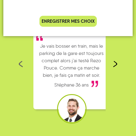
ENREGISTRER MES CHOIX
Je vais bosser en train, mais le
Je
parking de la gare est toujours
collèg
complet alors j’ai testé Rezo
Le
Pouce. Comme ça marche
kilomè
bien, je fais ça matin et soir.
Stéphane 36 ans