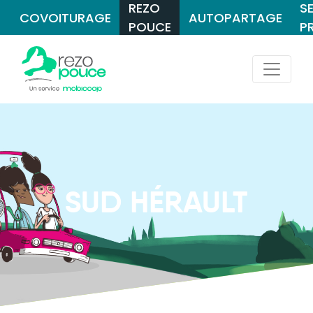
REZO
S
COVOITURAGE
AUTOPARTAGE
POUCE
P
SUD HÉRAULT