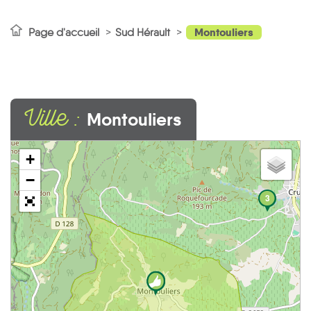
Montouliers
Page d'accueil
Sud Hérault
Ville :
Montouliers
+
−
3