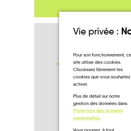
Vie privée :
No
Mes lieux
D'INSCRIPTION
Pour son fonctionnement, c
site utilise des cookies.
NOTRE PAGE D'INSCRIPTION
Choisissez librement les
cookies que vous souhaitez
activer.
Plus de détail sur notre
gestion des données dans
Protection des données
personnelles
.
Vous pourrez, à tout