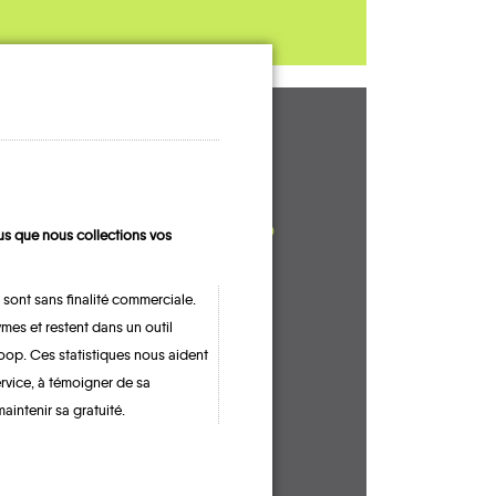
UN AVIS, UN
TÉMOIGNAGE
À PARTAGER ?
s que nous collections vos
 sont sans finalité commerciale.
mes et restent dans un outil
CONTACTEZ-NOUS !
oop. Ces statistiques nous aident
ervice, à témoigner de sa
maintenir sa gratuité.