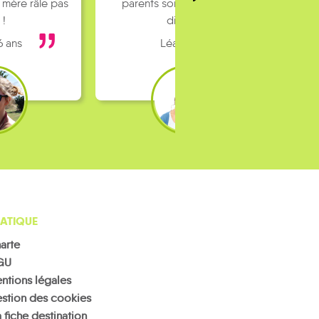
 mère râle pas
parents sont pas toujours
 !
dispo…
6 ans
Léa 16 ans
ATIQUE
arte
GU
ntions légales
stion des cookies
 fiche destination