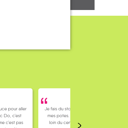
uce pour aller
Je fais du stop pour rejoindre
c Do, c’est
mes potes. J’habite un peu
e c’est pas
loin du centre ville et mes