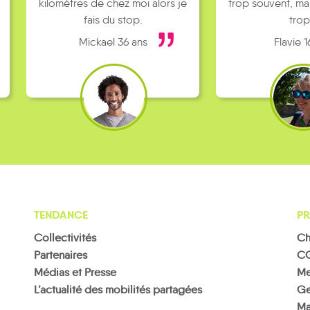
kilomètres de chez moi alors je
trop souvent, ma
fais du stop.
trop
Mickael 36 ans
Flavie 1
TENDANCE
PR
Collectivités
Ch
Partenaires
C
Médias et Presse
Me
L’actualité des mobilités partagées
Ge
Ma