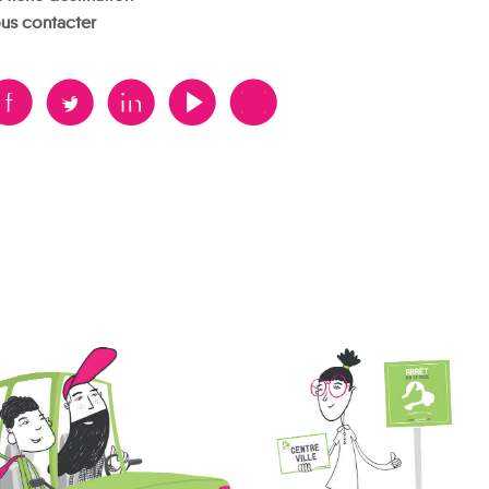
us contacter
B
A
D
F
V