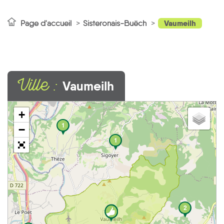
Vaumeilh
Page d'accueil
Sisteronais-Buëch
Ville :
Vaumeilh
+
1
−
1
2