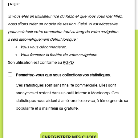
CONTACTEZ-NOUS !
page.
Si vous êtes un utilisateur·rice du Rezo et que vous vous identifiez,
nous allons créer un cookie de session. Celui-ci est nécessaire
pour maintenir votre connexion tout au long de votre navigation.
Il sera automatiquement détruit lorsque :
QUELQUES
Vous vous déconnecterez,
Témoignages
Vous fermerez la fenêtre de votre navigateur.
Son utilisation est conforme au
RGPD
Permettez-vous que nous collections vos statistiques.
Ces statistiques sont sans finalité commerciale. Elles sont
anonymes et restent dans un outil interne à Mobicoop. Ces
statistiques nous aident à améliorer le service, à témoigner de sa
popularité et à maintenir sa gratuité.
Je vais bosser en train, mais le
Je
ENREGISTRER MES CHOIX
parking de la gare est toujours
collèg