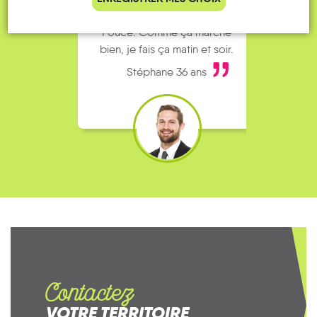
complet alors j’ai testé Rezo
Le
Pouce. Comme ça marche
kilomè
bien, je fais ça matin et soir.
Stéphane 36 ans
Contactez
VOTRE TERRITOIRE