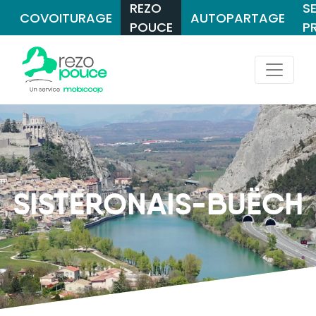
REZO
S
COVOITURAGE
AUTOPARTAGE
POUCE
P
SISTERONAIS-BUËCH