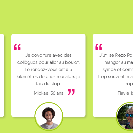
 des
J’utilise Rezo Pouce pour aller
Je fais 
u boulot.
manger au mac Do, c’est
mes po
t à 5
sympa et comme c’est pas
loin d
 alors je
trop souvent, ma mère râle pas
paren
trop !
Flavie 16 ans