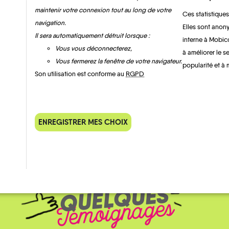
maintenir votre connexion tout au long de votre
Ces statistiques
navigation.
Elles sont anony
Il sera automatiquement détruit lorsque :
interne à Mobic
Vous vous déconnecterez,
à améliorer le s
Vous fermerez la fenêtre de votre navigateur.
popularité et à 
MOBILITE
Les infos
Son utilisation est conforme au
RGPD
ENREGISTRER MES CHOIX
QUELQUES
Témoignages