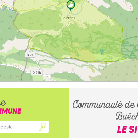
he
Communauté de C
MMUNE
Buëch 
LE S