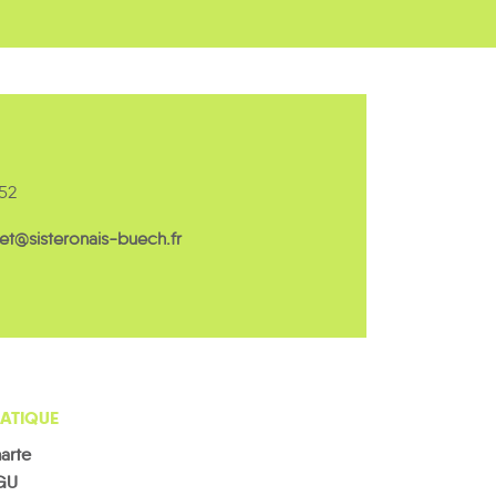
 52
tet@sisteronais-buech.fr
ATIQUE
arte
GU