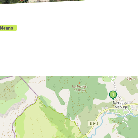
lérans
1