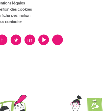
ntions légales
stion des cookies
 fiche destination
us contacter
B
A
D
F
V