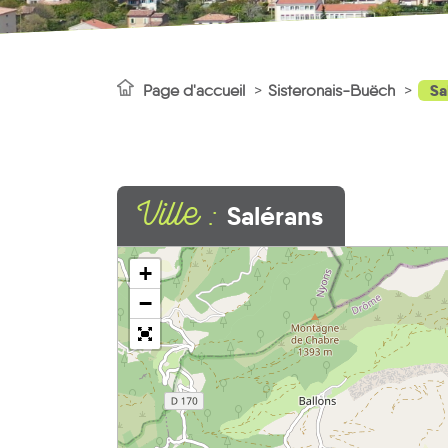
Sa
Page d'accueil
Sisteronais-Buëch
Ville :
Salérans
+
−