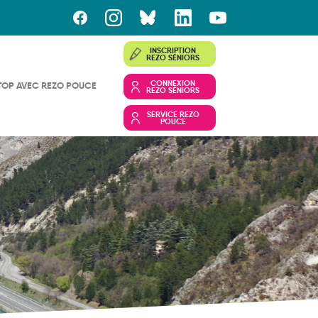
INSCRIPTION
REZO SÉNIORS
CONNEXION
TOP AVEC REZO POUCE
REZO SÉNIORS
SERVICE REZO
POUCE