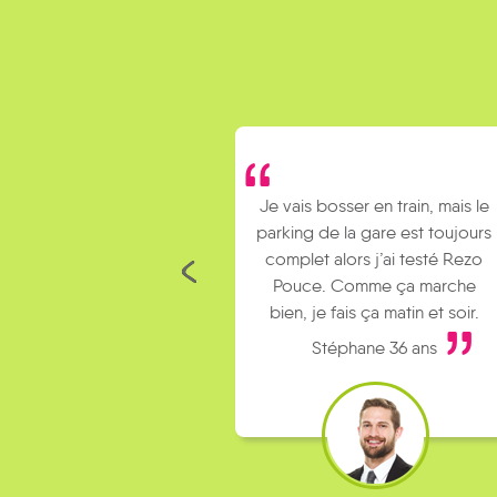
Je vais bosser en train, mais le
Je covoiture avec
parking de la gare est toujours
collègues pour aller a
complet alors j’ai testé Rezo
Le rendez-vous es
Pouce. Comme ça marche
kilomètres de chez moi
bien, je fais ça matin et soir.
fais du stop.
Stéphane 36 ans
Mickael 36 ans