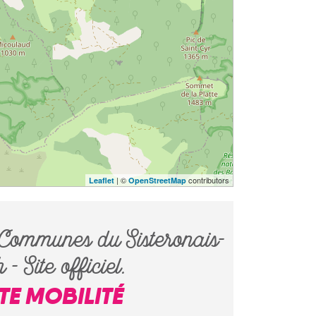
| ©
contributors
Leaflet
OpenStreetMap
ommunes du Sisteronais-
- Site officiel.
ITE MOBILITÉ