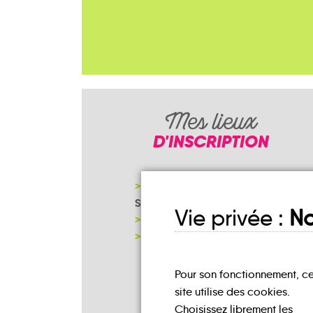
Mes lieux
D'INSCRIPTION
ESPACE FRANCE SERVICE
SISTERON
Vie privée :
No
MAIRIE SALÉRANS
NOTRE PAGE D'INSCRIPTION
Pour son fonctionnement, c
site utilise des cookies.
Choisissez librement les