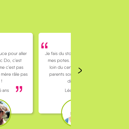
du stop pour rejoindre
tes. J’habite un peu
u centre ville et mes
ts sont pas toujours
dispo…
Léa 16 ans