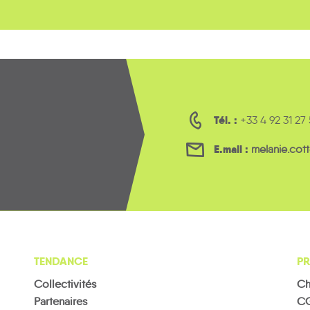
Tél. :
+33 4 92 31 27
E.mail :
melanie.cot
TENDANCE
PR
Collectivités
Ch
Partenaires
C