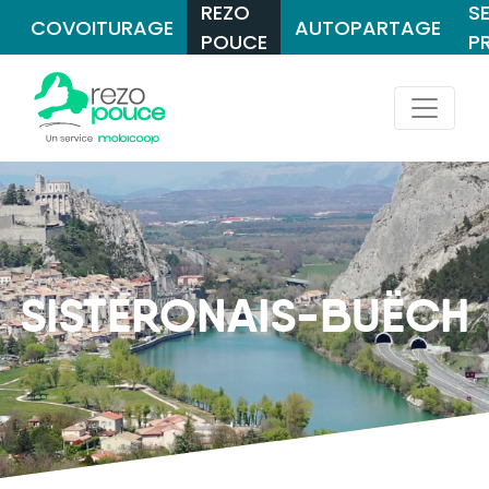
REZO
S
COVOITURAGE
AUTOPARTAGE
POUCE
P
SISTERONAIS-BUËCH