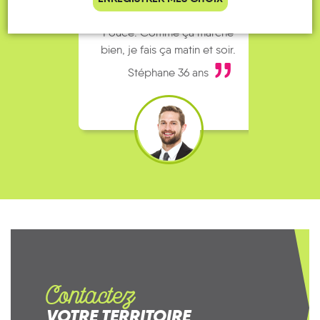
complet alors j’ai testé Rezo
Le
Pouce. Comme ça marche
kilomè
bien, je fais ça matin et soir.
Stéphane 36 ans
Contactez
VOTRE TERRITOIRE