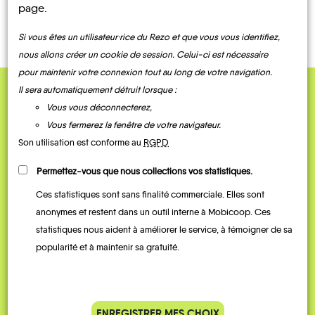
CONTACTEZ-NOUS !
page.
Si vous êtes un utilisateur·rice du Rezo et que vous vous identifiez,
nous allons créer un cookie de session. Celui-ci est nécessaire
pour maintenir votre connexion tout au long de votre navigation.
Il sera automatiquement détruit lorsque :
QUELQUES
Vous vous déconnecterez,
Témoignages
Vous fermerez la fenêtre de votre navigateur.
Son utilisation est conforme au
RGPD
Permettez-vous que nous collections vos statistiques.
Ces statistiques sont sans finalité commerciale. Elles sont
anonymes et restent dans un outil interne à Mobicoop. Ces
statistiques nous aident à améliorer le service, à témoigner de sa
popularité et à maintenir sa gratuité.
Je vais bosser en train, mais le
Je
ENREGISTRER MES CHOIX
parking de la gare est toujours
collèg