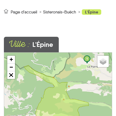
L'Épine
Page d'accueil
Sisteronais-Buëch
Ville :
L'Épine
+
1
−