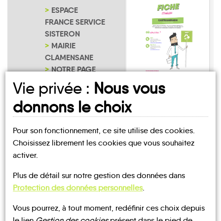
ESPACE
FRANCE SERVICE
SISTERON
MAIRIE
CLAMENSANE
NOTRE PAGE
D'INSCRIPTION
Vie privée :
Nous vous
Clamensane
donnons le choix
Pour son fonctionnement, ce site utilise des cookies.
Choisissez librement les cookies que vous souhaitez
activer.
UN AVIS, UN TÉMOIGNAGE
Plus de détail sur notre gestion des données dans
À PARTAGER ?
Protection des données personnelles
.
Vous pourrez, à tout moment, redéfinir ces choix depuis
le lien
Gestion des cookies
présent dans le pied de