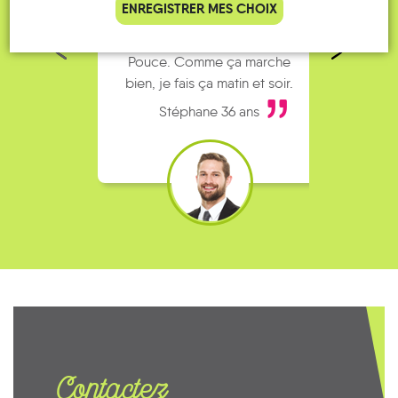
ENREGISTRER MES CHOIX
parking de la gare est toujours
collèg
complet alors j’ai testé Rezo
Le
Pouce. Comme ça marche
kilomè
bien, je fais ça matin et soir.
Stéphane 36 ans
Contactez