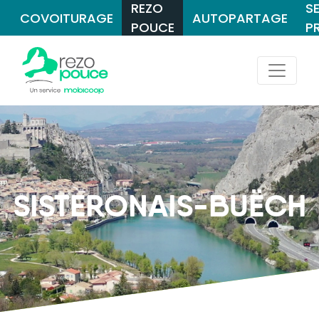
REZO
S
COVOITURAGE
AUTOPARTAGE
POUCE
P
SISTERONAIS-BUËCH