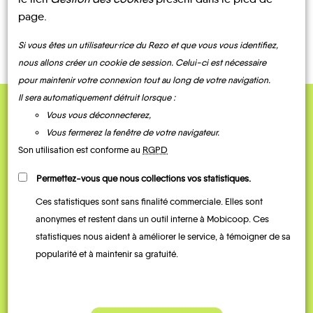
page.
CONTACTEZ-NOUS !
Si vous êtes un utilisateur·rice du Rezo et que vous vous identifiez,
nous allons créer un cookie de session. Celui-ci est nécessaire
pour maintenir votre connexion tout au long de votre navigation.
Il sera automatiquement détruit lorsque :
Vous vous déconnecterez,
QUELQUES
Vous fermerez la fenêtre de votre navigateur.
Témoignages
Son utilisation est conforme au
RGPD
Permettez-vous que nous collections vos statistiques.
Ces statistiques sont sans finalité commerciale. Elles sont
anonymes et restent dans un outil interne à Mobicoop. Ces
statistiques nous aident à améliorer le service, à témoigner de sa
popularité et à maintenir sa gratuité.
Je vais bosser en train, mais le
Je