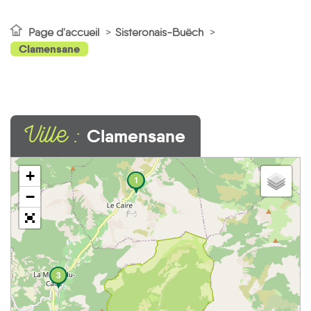
Page d'accueil
Sisteronais-Buëch
Clamensane
Ville :
Clamensane
+
1
−
3