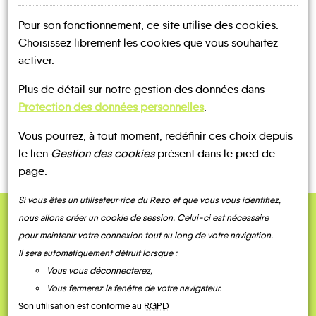
Pour son fonctionnement, ce site utilise des cookies.
UN AVIS, UN TÉMOIGNAGE
Choisissez librement les cookies que vous souhaitez
À PARTAGER ?
activer.
Plus de détail sur notre gestion des données dans
Protection des données personnelles
.
CONTACTEZ-NOUS !
Vous pourrez, à tout moment, redéfinir ces choix depuis
le lien
Gestion des cookies
présent dans le pied de
page.
Si vous êtes un utilisateur·rice du Rezo et que vous vous identifiez,
nous allons créer un cookie de session. Celui-ci est nécessaire
QUELQUES
pour maintenir votre connexion tout au long de votre navigation.
Témoignages
Il sera automatiquement détruit lorsque :
Vous vous déconnecterez,
Vous fermerez la fenêtre de votre navigateur.
Son utilisation est conforme au
RGPD