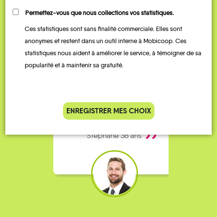
Permettez-vous que nous collections vos statistiques.
Ces statistiques sont sans finalité commerciale. Elles sont
anonymes et restent dans un outil interne à Mobicoop. Ces
statistiques nous aident à améliorer le service, à témoigner de sa
popularité et à maintenir sa gratuité.
Je vais bosser en train, mais le
Je
parking de la gare est toujours
collèg
complet alors j’ai testé Rezo
Le
Pouce. Comme ça marche
kilomè
ENREGISTRER MES CHOIX
bien, je fais ça matin et soir.
Stéphane 36 ans