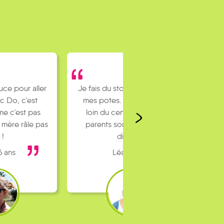
Je fais du stop pour rejoindre
mes potes. J’habite un peu
loin du centre ville et mes
parents sont pas toujours
dispo…
Léa 16 ans