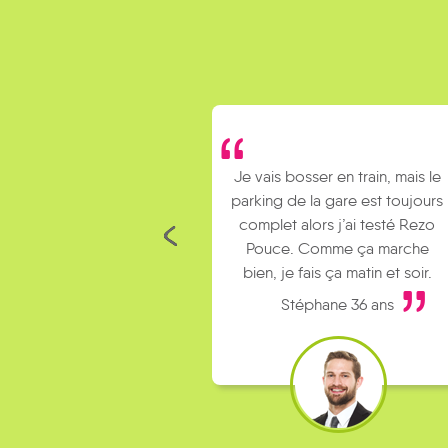
Je vais bosser en train, mais le
Je covoit
parking de la gare est toujours
collègues pour
complet alors j’ai testé Rezo
Le rendez
Pouce. Comme ça marche
kilomètres de 
bien, je fais ça matin et soir.
fais 
Stéphane 36 ans
Micka