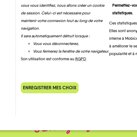
vous vous identifiez, nous allons créer un cookie
Permettez-vou
de session. Celui-ci est nécessaire pour
statistiques.
maintenir votre connexion tout au long de votre
Ces statistiques
navigation.
Elles sont anony
Il sera automatiquement détruit lorsque :
MOBILITE
Les infos
interne à Mobic
Vous vous déconnecterez,
à améliorer le s
Vous fermerez la fenêtre de votre navigateur.
popularité et à 
Son utilisation est conforme au
RGPD
TRAIN
ENREGISTRER MES CHOIX
QUELQUES
Témoignages