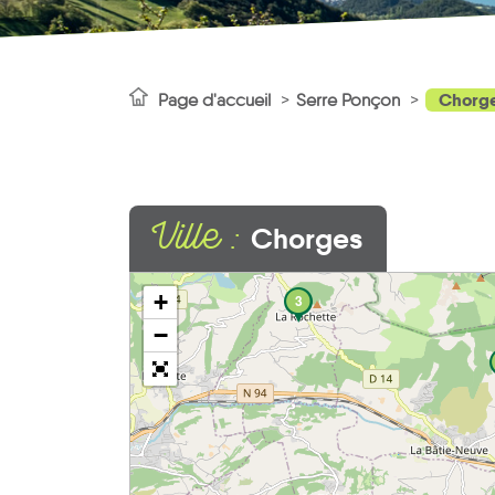
Chorg
Page d'accueil
Serre Ponçon
Ville :
Chorges
+
3
−