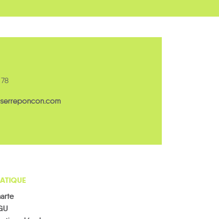
 78
serreponcon.com
ATIQUE
arte
GU