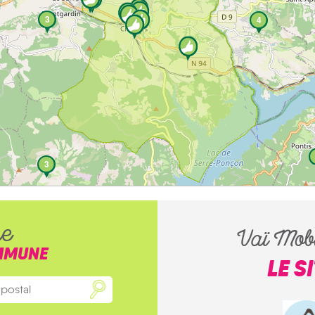
3
4
3
he
Vaï Mobi
MMUNE
LE S