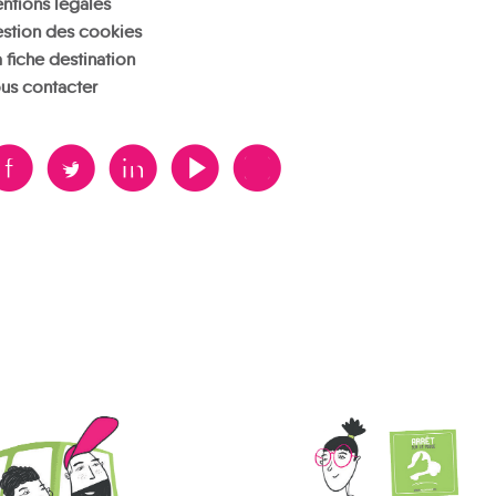
ntions légales
stion des cookies
 fiche destination
us contacter
B
A
D
F
V