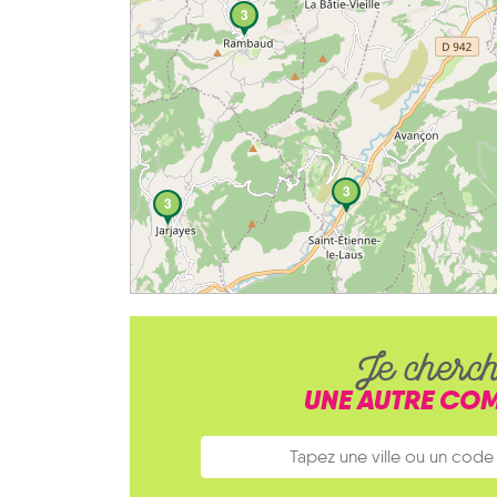
3
3
3
Je cherc
UNE AUTRE CO