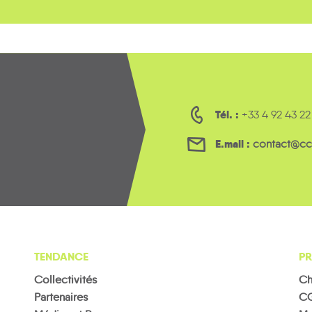
Tél. :
+33 4 92 43 22
E.mail :
contact@cc
TENDANCE
PR
Collectivités
Ch
Partenaires
C