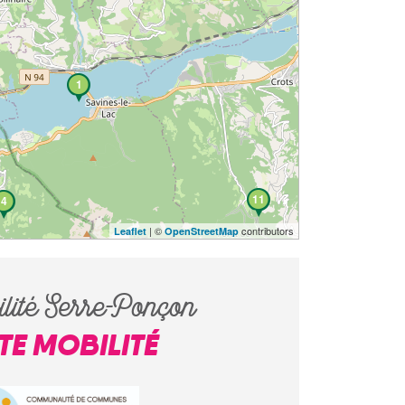
1
11
4
| ©
contributors
Leaflet
OpenStreetMap
lité Serre-Ponçon
ITE MOBILITÉ