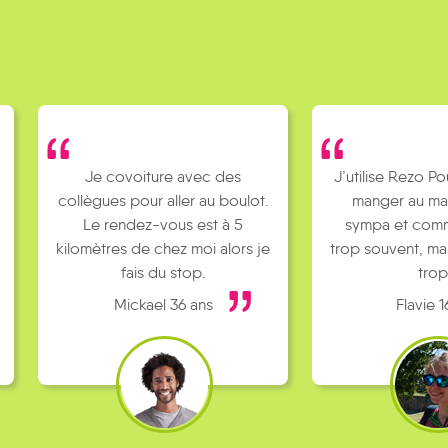
ure avec des
J’utilise Rezo Pouce pour aller
 aller au boulot.
manger au mac Do, c’est
-vous est à 5
sympa et comme c’est pas
chez moi alors je
trop souvent, ma mère râle pas
du stop.
trop !
el 36 ans
Flavie 16 ans