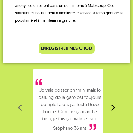
anonymes et restent dans un outil interne à Mobicoop. Ces
QUELQUES
statistiques nous aident à améliorer le service, à témoigner de sa
Témoignages
popularité et à maintenir sa gratuité.
ENREGISTRER MES CHOIX
Je vais bosser en train, mais le
Je
parking de la gare est toujours
collèg
complet alors j’ai testé Rezo
Le
Pouce. Comme ça marche
kilomè
bien, je fais ça matin et soir.
Stéphane 36 ans