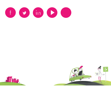
B
A
D
F
V