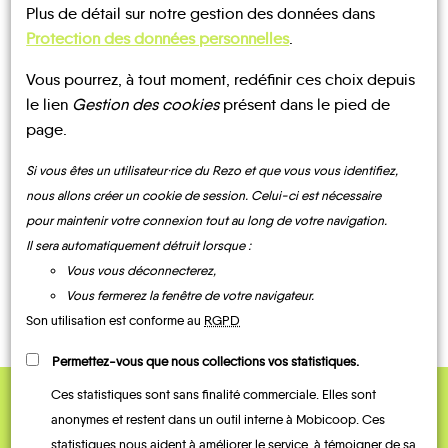
Plus de détail sur notre gestion des données dans
Protection des données personnelles
.
Vous pourrez, à tout moment, redéfinir ces choix depuis
le lien
Gestion des cookies
présent dans le pied de
page.
UN AVIS, UN TÉMOIGNAGE
À PARTAGER ?
Si vous êtes un utilisateur·rice du Rezo et que vous vous identifiez,
nous allons créer un cookie de session. Celui-ci est nécessaire
pour maintenir votre connexion tout au long de votre navigation.
Il sera automatiquement détruit lorsque :
Vous vous déconnecterez,
CONTACTEZ-NOUS !
Vous fermerez la fenêtre de votre navigateur.
Son utilisation est conforme au
RGPD
Permettez-vous que nous collections vos statistiques.
Ces statistiques sont sans finalité commerciale. Elles sont
anonymes et restent dans un outil interne à Mobicoop. Ces
statistiques nous aident à améliorer le service, à témoigner de sa