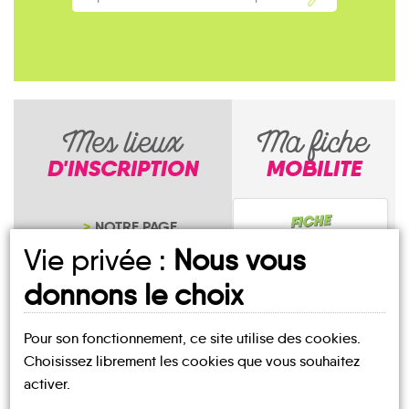
Mes lieux
Ma fiche
D'INSCRIPTION
MOBILITE
NOTRE PAGE
D'INSCRIPTION
Vie privée :
Nous vous
donnons le choix
Pour son fonctionnement, ce site utilise des cookies.
Choisissez librement les cookies que vous souhaitez
Grande-Rivière-
activer.
Château