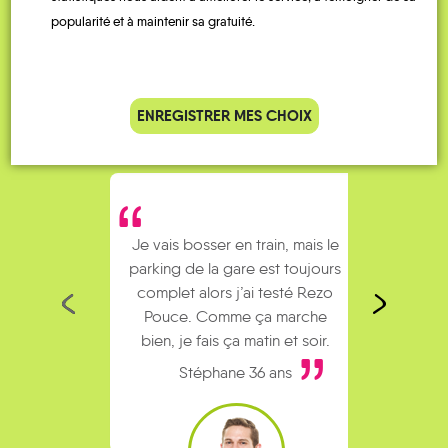
QUELQUES
Témoignages
popularité et à maintenir sa gratuité.
ENREGISTRER MES CHOIX
Je vais bosser en train, mais le
Je
parking de la gare est toujours
collèg
complet alors j’ai testé Rezo
Le
Pouce. Comme ça marche
kilomè
bien, je fais ça matin et soir.
Stéphane 36 ans