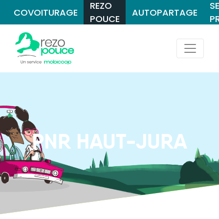
REZO
S
COVOITURAGE
AUTOPARTAGE
POUCE
P
PNR HAUT-JURA