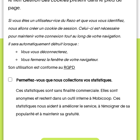
TRANSPORTS
À LA
BUS
TAXI
TRAIN
page.
DEMANDE
Si vous êtes un utilisateur·rice du Rezo et que vous vous identifiez,
nous allons créer un cookie de session. Celui-ci est nécessaire
pour maintenir votre connexion tout au long de votre navigation.
Il sera automatiquement détruit lorsque :
Vous vous déconnecterez,
QUELQUES
Vous fermerez la fenêtre de votre navigateur.
Témoignages
Son utilisation est conforme au
RGPD
Permettez-vous que nous collections vos statistiques.
Ces statistiques sont sans finalité commerciale. Elles sont
anonymes et restent dans un outil interne à Mobicoop. Ces
statistiques nous aident à améliorer le service, à témoigner de sa
popularité et à maintenir sa gratuité.