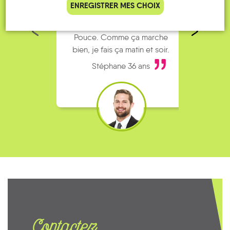
Je vais bosser en train, mais le
Je
ENREGISTRER MES CHOIX
parking de la gare est toujours
collèg
complet alors j’ai testé Rezo
Le
Pouce. Comme ça marche
kilomè
bien, je fais ça matin et soir.
Stéphane 36 ans
Contactez