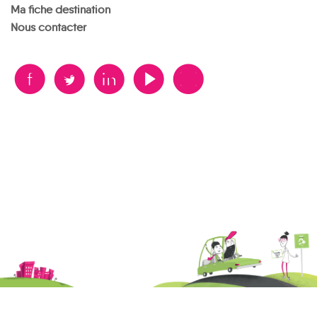
Ma fiche destination
Nous contacter
B
A
D
F
V