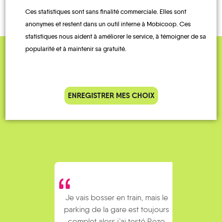
Ces statistiques sont sans finalité commerciale. Elles sont
anonymes et restent dans un outil interne à Mobicoop. Ces
statistiques nous aident à améliorer le service, à témoigner de sa
popularité et à maintenir sa gratuité.
QUELQUES
Témoignages
ENREGISTRER MES CHOIX
Je vais bosser en train, mais le
Je
parking de la gare est toujours
collèg
complet alors j’ai testé Rezo
Le