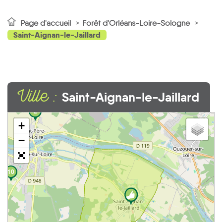
Page d'accueil
Forêt d'Orléans-Loire-Sologne
Saint-Aignan-le-Jaillard
Ville :
Saint-Aignan-le-Jaillard
3
2
+
−
10