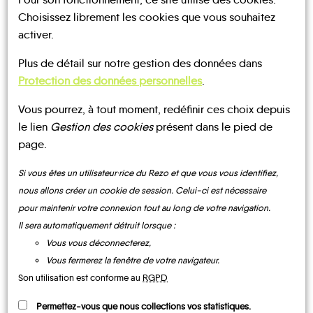
Choisissez librement les cookies que vous souhaitez
activer.
UN AVIS, UN TÉMOIGNAGE
Plus de détail sur notre gestion des données dans
Protection des données personnelles
.
À PARTAGER ?
Vous pourrez, à tout moment, redéfinir ces choix depuis
le lien
Gestion des cookies
présent dans le pied de
page.
CONTACTEZ-NOUS !
Si vous êtes un utilisateur·rice du Rezo et que vous vous identifiez,
nous allons créer un cookie de session. Celui-ci est nécessaire
pour maintenir votre connexion tout au long de votre navigation.
Il sera automatiquement détruit lorsque :
MOBILITE
Les infos
Vous vous déconnecterez,
Vous fermerez la fenêtre de votre navigateur.
Son utilisation est conforme au
RGPD
BUS
Permettez-vous que nous collections vos statistiques.