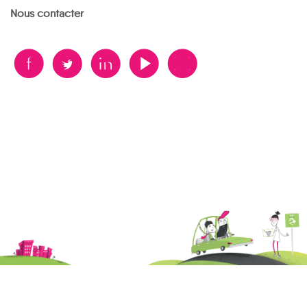
Nous contacter
B
A
D
F
V