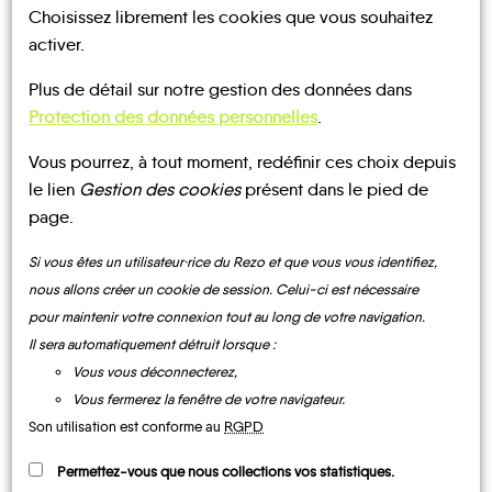
Choisissez librement les cookies que vous souhaitez
activer.
UN AVIS, UN TÉMOIGNAGE
Plus de détail sur notre gestion des données dans
À PARTAGER ?
Protection des données personnelles
.
Vous pourrez, à tout moment, redéfinir ces choix depuis
le lien
Gestion des cookies
présent dans le pied de
page.
CONTACTEZ-NOUS !
Si vous êtes un utilisateur·rice du Rezo et que vous vous identifiez,
nous allons créer un cookie de session. Celui-ci est nécessaire
pour maintenir votre connexion tout au long de votre navigation.
Il sera automatiquement détruit lorsque :
MOBILITE
Les infos
Vous vous déconnecterez,
Vous fermerez la fenêtre de votre navigateur.
Son utilisation est conforme au
RGPD
BUS
Permettez-vous que nous collections vos statistiques.