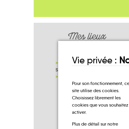
Mes lieux
D'INSCRIPTION
Vie privée :
No
PETR FORÊT D'ORLÉANS-LOIRE-
SOLOGNE
NOTRE PAGE D'INSCRIPTION
Pour son fonctionnement, c
site utilise des cookies.
Choisissez librement les
cookies que vous souhaitez
activer.
Plus de détail sur notre