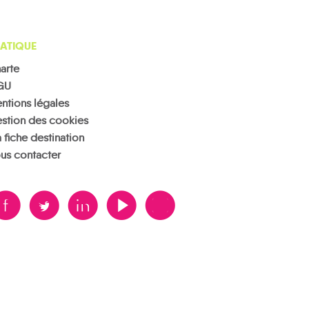
ATIQUE
arte
GU
ntions légales
stion des cookies
 fiche destination
us contacter
B
A
D
F
V