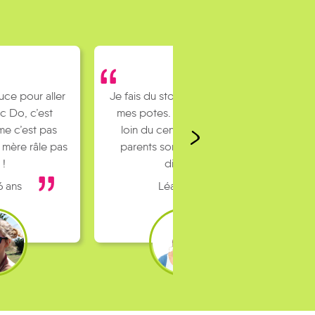
uce pour aller
Je fais du stop pour rejoindre
c Do, c’est
mes potes. J’habite un peu
e c’est pas
loin du centre ville et mes
 mère râle pas
parents sont pas toujours
 !
dispo…
6 ans
Léa 16 ans