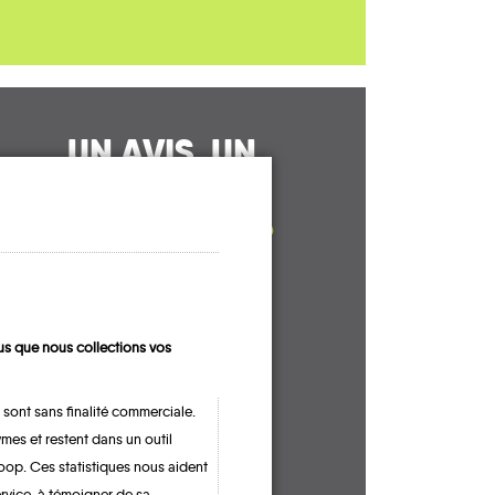
UN AVIS, UN
TÉMOIGNAGE
À PARTAGER ?
CONTACTEZ-NOUS !
s que nous collections vos
 sont sans finalité commerciale.
mes et restent dans un outil
oop. Ces statistiques nous aident
ervice, à témoigner de sa