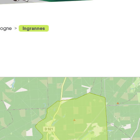
Ingrannes
ologne