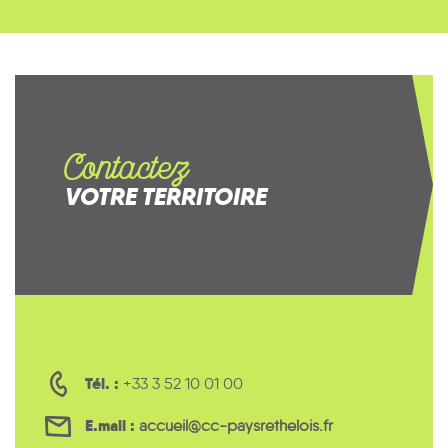
Contactez
VOTRE TERRITOIRE
Tél. :
+33 3 52 10 01 00
E.mail :
accueil@cc-paysrethelois.fr