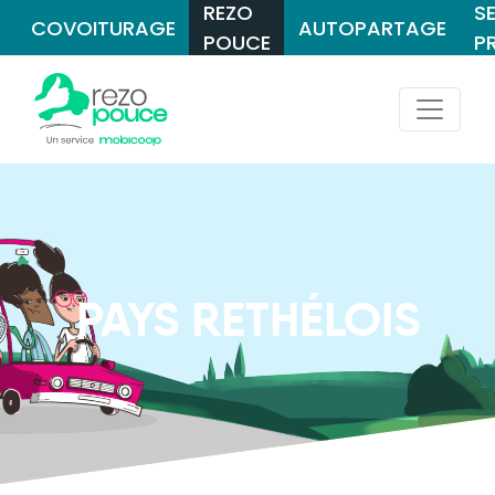
REZO
S
COVOITURAGE
AUTOPARTAGE
POUCE
P
PAYS RETHÉLOIS