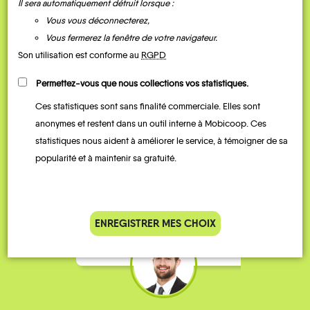
Il sera automatiquement détruit lorsque :
Vous vous déconnecterez,
Vous fermerez la fenêtre de votre navigateur.
Son utilisation est conforme au
RGPD
Permettez-vous que nous collections vos statistiques.
Ces statistiques sont sans finalité commerciale. Elles sont
Je vais bosser en train, mais le
Je
anonymes et restent dans un outil interne à Mobicoop. Ces
parking de la gare est toujours
collèg
statistiques nous aident à améliorer le service, à témoigner de sa
complet alors j’ai testé Rezo
Le
popularité et à maintenir sa gratuité.
Pouce. Comme ça marche
kilomè
bien, je fais ça matin et soir.
Stéphane 36 ans
ENREGISTRER MES CHOIX