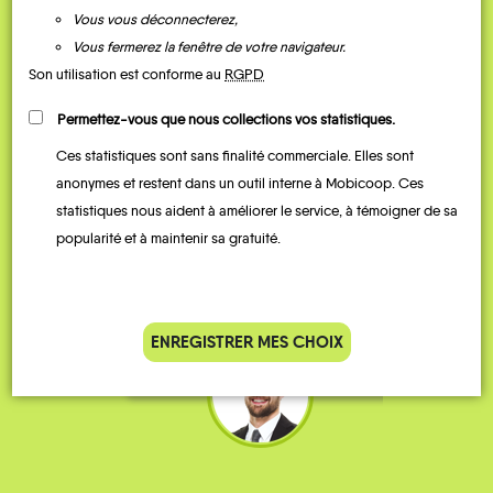
Vous vous déconnecterez,
Vous fermerez la fenêtre de votre navigateur.
Son utilisation est conforme au
RGPD
Permettez-vous que nous collections vos statistiques.
Ces statistiques sont sans finalité commerciale. Elles sont
Je vais bosser en train, mais le
Je
anonymes et restent dans un outil interne à Mobicoop. Ces
parking de la gare est toujours
collèg
statistiques nous aident à améliorer le service, à témoigner de sa
complet alors j’ai testé Rezo
Le
popularité et à maintenir sa gratuité.
Pouce. Comme ça marche
kilomè
bien, je fais ça matin et soir.
Stéphane 36 ans
ENREGISTRER MES CHOIX