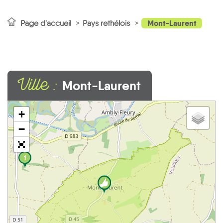
Mont-Laurent
Page d'accueil
Pays rethélois
Ville :
Mont-Laurent
+
−
1