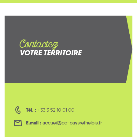
Contactez
VOTRE TERRITOIRE
Tél. :
+33 3 52 10 01 00
E.mail :
accueil@cc-paysrethelois.fr