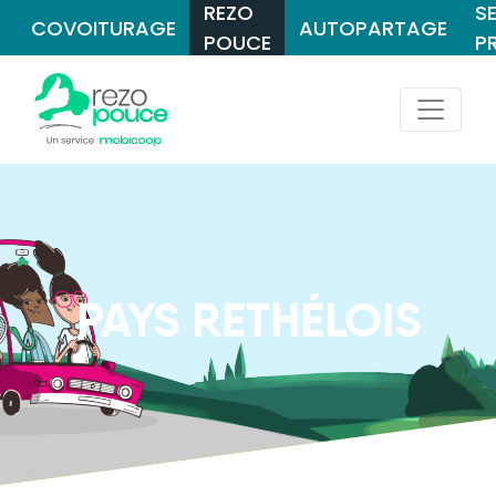
REZO
S
COVOITURAGE
AUTOPARTAGE
POUCE
P
PAYS RETHÉLOIS