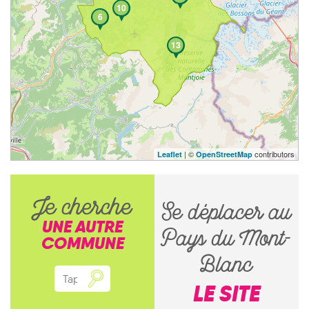
10
6
13
| ©
contributors
Leaflet
OpenStreetMap
Je cherche
Se déplacer au
UNE AUTRE
Pays du Mont-
COMMUNE
Blanc
LE SITE