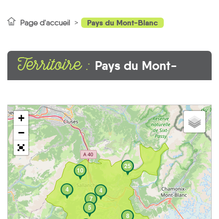
Pays du Mont-Blanc
Page d'accueil
Territoire :
Pays du Mont-
Blanc
+
−
25
10
4
4
7
5
8