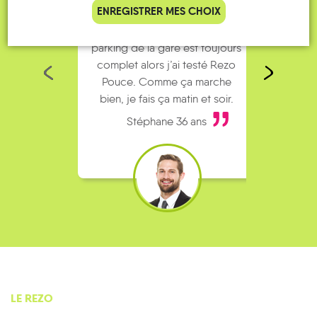
ENREGISTRER MES CHOIX
Je vais bosser en train, mais le
Je
parking de la gare est toujours
collèg
complet alors j’ai testé Rezo
Le
Pouce. Comme ça marche
kilomè
bien, je fais ça matin et soir.
Stéphane 36 ans
LE REZO