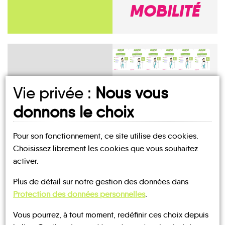
MOBILITÉ
Mes
Vie privée :
Nous vous
fiches
donnons le choix
MOBILITÉ
Les
Contamines-
Demi-
Combloux
Montjoie
Cordon
Quartier
Domancy
Megève
Pour son fonctionnement, ce site utilise des cookies.
Choisissez librement les cookies que vous souhaitez
activer.
Plus de détail sur notre gestion des données dans
UN AVIS, UN TÉMOIGNAGE
Protection des données personnelles
.
Saint-
Praz-
Gervais-
À PARTAGER ?
Vous pourrez, à tout moment, redéfinir ces choix depuis
sur-
les-
Passy
Arly
Bains
Sallanches