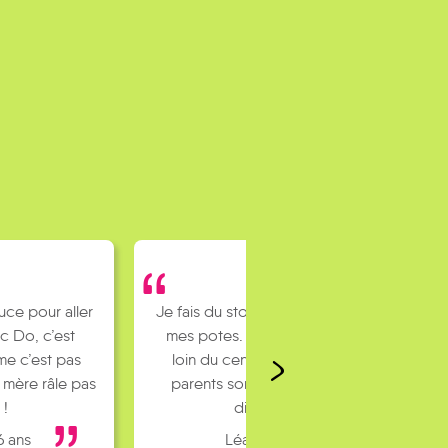
uce pour aller
Je fais du stop pour rejoindre
c Do, c’est
mes potes. J’habite un peu
e c’est pas
loin du centre ville et mes
 mère râle pas
parents sont pas toujours
 !
dispo…
6 ans
Léa 16 ans