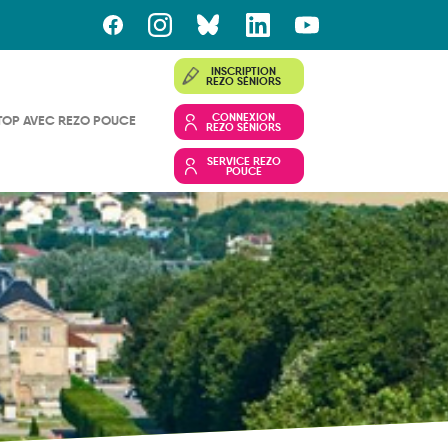
INSCRIPTION
REZO SÉNIORS
CONNEXION
TOP AVEC REZO POUCE
REZO SÉNIORS
SERVICE REZO
POUCE