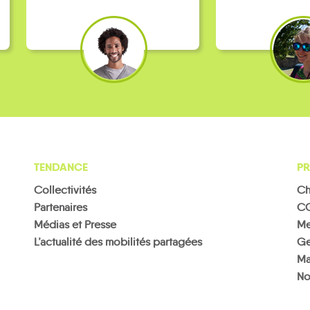
TENDANCE
PR
Collectivités
Ch
Partenaires
C
Médias et Presse
Me
L’actualité des mobilités partagées
Ge
Ma
No