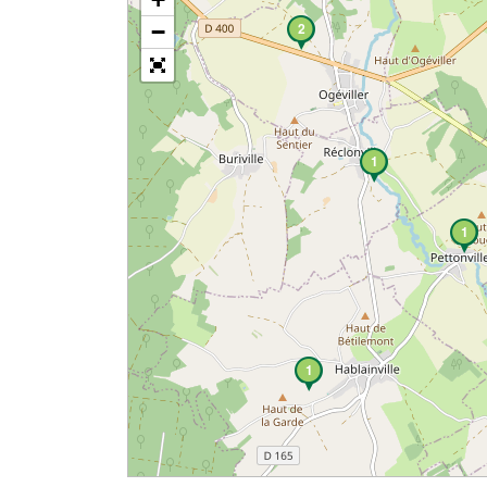
−
2
1
1
1