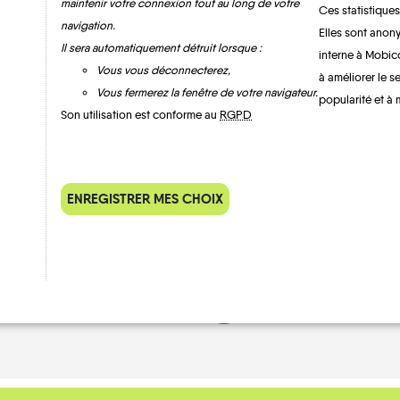
maintenir votre connexion tout au long de votre
Ces statistiques
navigation.
Elles sont anony
Il sera automatiquement détruit lorsque :
interne à Mobic
Vous vous déconnecterez,
à améliorer le s
Mignéville
Vous fermerez la fenêtre de votre navigateur.
popularité et à 
Son utilisation est conforme au
RGPD
ENREGISTRER MES CHOIX
MOBILITE
Les infos
TRAIN