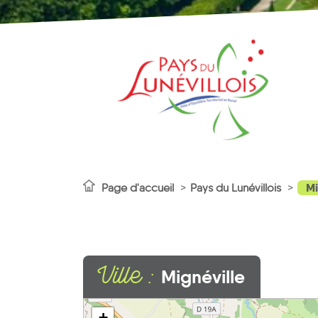
Mi
Page d'accueil
Pays du Lunévillois
Ville :
Mignéville
+