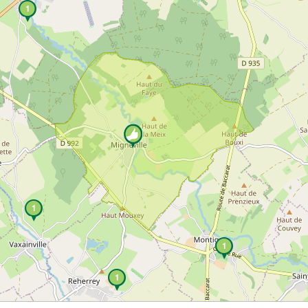
1
1
1
1