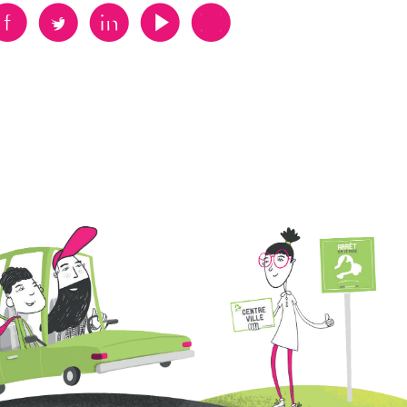
B
A
D
F
V