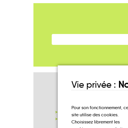
Vie privée :
No
Mes lieux
D'INSCRIPTION
Pour son fonctionnement, c
MAIRIE MIGNÉVILLE
site utilise des cookies.
NOTRE PAGE D'INSCRIPTION
Choisissez librement les