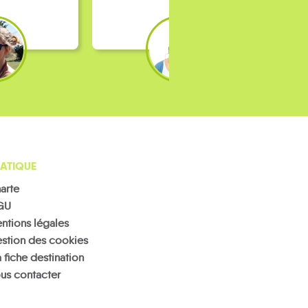
ATIQUE
arte
GU
ntions légales
stion des cookies
 fiche destination
us contacter