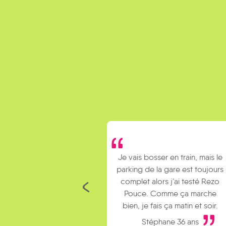
Je vais bosser en train, mais le
parking de la gare est toujours
complet alors j’ai testé Rezo
Pouce. Comme ça marche
bien, je fais ça matin et soir.
Stéphane 36 ans