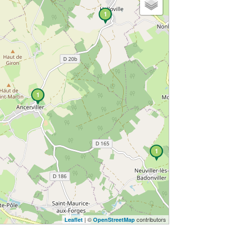
1
1
1
| ©
contributors
Leaflet
OpenStreetMap