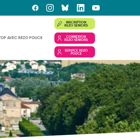
INSCRIPTION
REZO SÉNIORS
CONNEXION
TOP AVEC REZO POUCE
REZO SÉNIORS
SERVICE REZO
POUCE