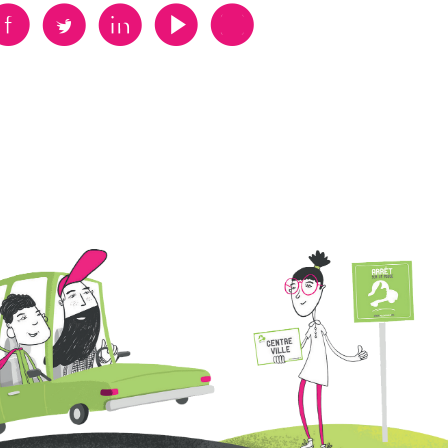
B
A
D
F
V