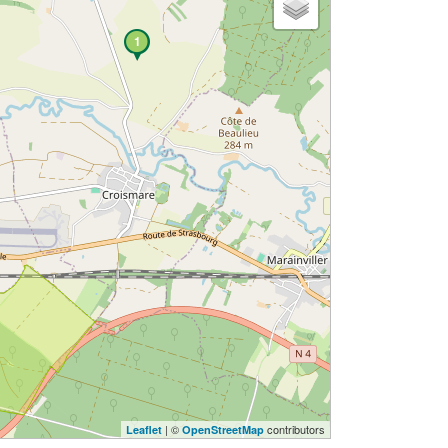
1
| ©
contributors
Leaflet
OpenStreetMap