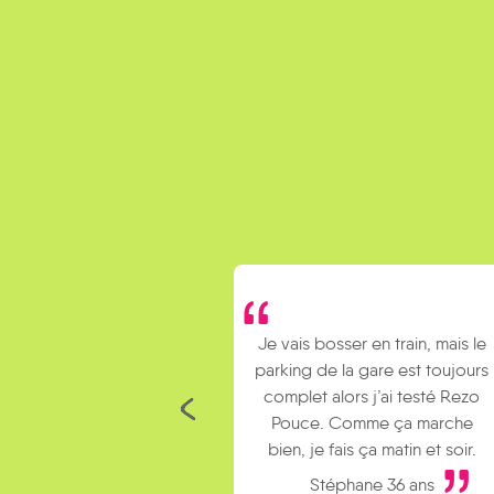
Je vais bosser en train, mais le
parking de la gare est toujours
complet alors j’ai testé Rezo
Pouce. Comme ça marche
bien, je fais ça matin et soir.
Stéphane 36 ans