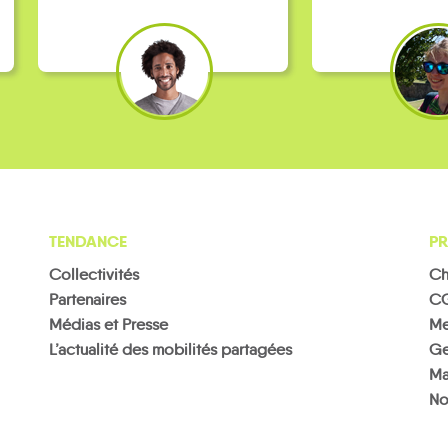
TENDANCE
PR
Collectivités
Ch
Partenaires
C
Médias et Presse
Me
L’actualité des mobilités partagées
Ge
Ma
No