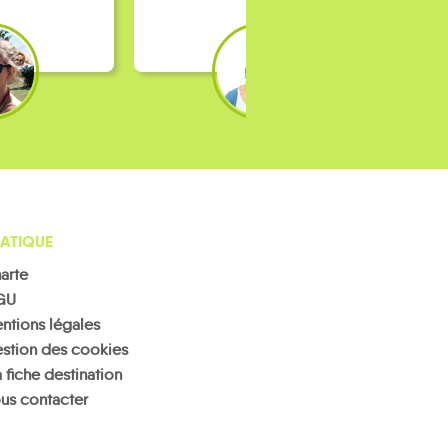
ATIQUE
arte
GU
ntions légales
stion des cookies
 fiche destination
us contacter