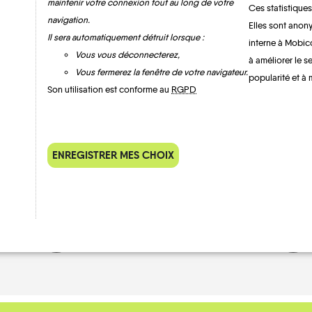
maintenir votre connexion tout au long de votre
Ces statistiques
navigation.
Elles sont anony
Il sera automatiquement détruit lorsque :
interne à Mobic
Vous vous déconnecterez,
à améliorer le s
Lunéville
Vous fermerez la fenêtre de votre navigateur.
popularité et à 
Son utilisation est conforme au
RGPD
ENREGISTRER MES CHOIX
MOBILITE
Les infos
TRAIN