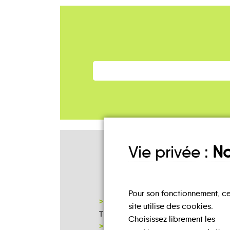
Vie privée :
No
Mes lieux
D'INSCRIPTION
Pour son fonctionnement, c
AGENCE DE LA MOBILITÉ -
site utilise des cookies.
TRANSPORTS
Choisissez librement les
MAISON FRANCE SERVICES