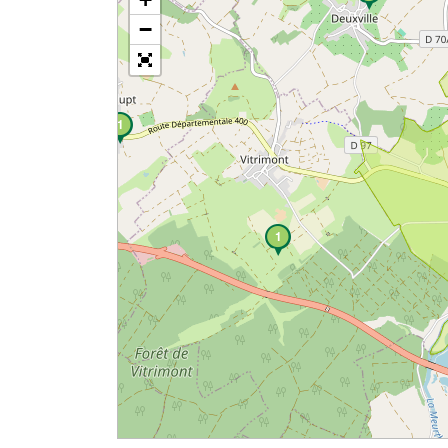
−
1
1