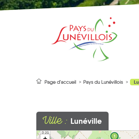
Lu
Page d'accueil
Pays du Lunévillois
Ville :
Lunéville
1
+