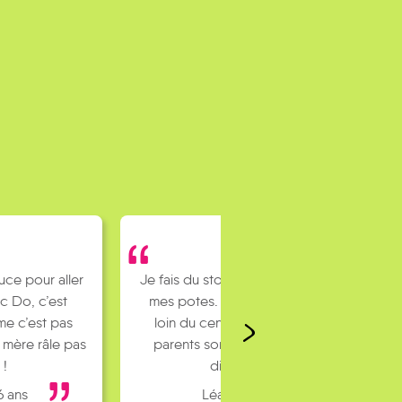
uce pour aller
Je fais du stop pour rejoindre
c Do, c’est
mes potes. J’habite un peu
e c’est pas
loin du centre ville et mes
 mère râle pas
parents sont pas toujours
 !
dispo…
6 ans
Léa 16 ans