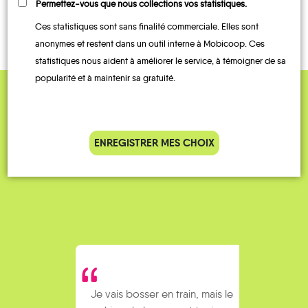
À LA
TRAIN
Permettez-vous que nous collections vos statistiques.
DEMANDE
Ces statistiques sont sans finalité commerciale. Elles sont
anonymes et restent dans un outil interne à Mobicoop. Ces
statistiques nous aident à améliorer le service, à témoigner de sa
popularité et à maintenir sa gratuité.
QUELQUES
Témoignages
ENREGISTRER MES CHOIX
Je vais bosser en train, mais le
Je