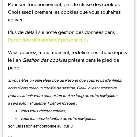
Pour son fonctionnement, ce site utilise des cookies.
Choisissez librement les cookies que vous souhaitez
activer.
Plus de détail sur notre gestion des données dans
UN AVIS, UN TÉMOIGNAGE
Protection des données personnelles
.
À PARTAGER ?
Vous pourrez, à tout moment, redéfinir ces choix depuis
le lien
Gestion des cookies
présent dans le pied de
page.
CONTACTEZ-NOUS !
Si vous êtes un utilisateur·rice du Rezo et que vous vous identifiez,
nous allons créer un cookie de session. Celui-ci est nécessaire
pour maintenir votre connexion tout au long de votre navigation.
Il sera automatiquement détruit lorsque :
Vous vous déconnecterez,
MOBILITE
Les infos
Vous fermerez la fenêtre de votre navigateur.
Son utilisation est conforme au
RGPD
TRANSPORTS