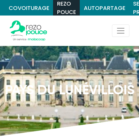
REZO
S
COVOITURAGE
AUTOPARTAGE
POUCE
P
PAYS DU LUNÉVILLOIS