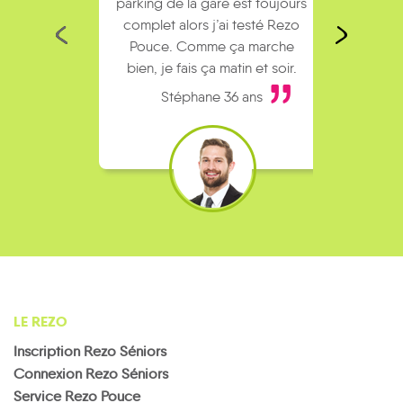
parking de la gare est toujours
collèg
complet alors j’ai testé Rezo
Le
Pouce. Comme ça marche
kilomè
bien, je fais ça matin et soir.
Stéphane 36 ans
LE REZO
Inscription Rezo Séniors
Connexion Rezo Séniors
Service Rezo Pouce