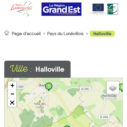
Halloville
Page d'accueil
Pays du Lunévillois
Ville :
Halloville
+
1
1
−