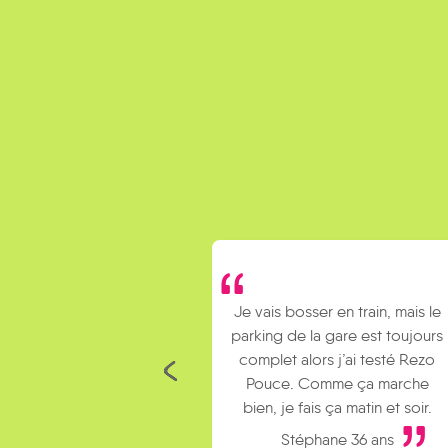
Je vais bosser en train, mais le
parking de la gare est toujours
complet alors j’ai testé Rezo
Pouce. Comme ça marche
bien, je fais ça matin et soir.
Stéphane 36 ans