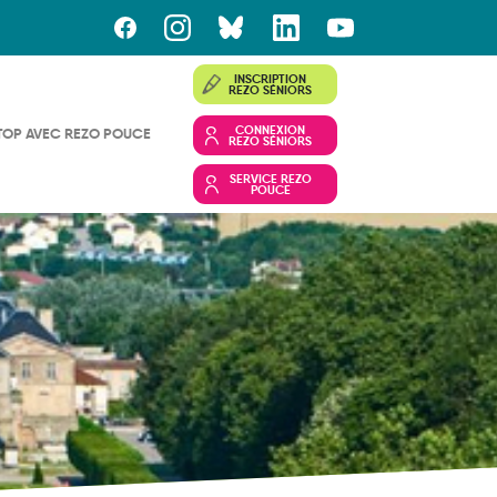
INSCRIPTION
REZO SÉNIORS
CONNEXION
TOP AVEC REZO POUCE
REZO SÉNIORS
SERVICE REZO
POUCE