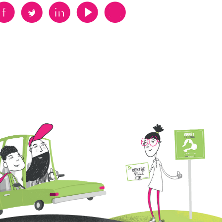
B
A
D
F
V