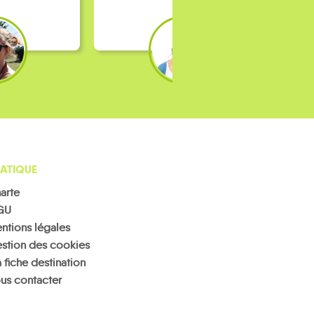
ATIQUE
arte
GU
ntions légales
stion des cookies
 fiche destination
us contacter