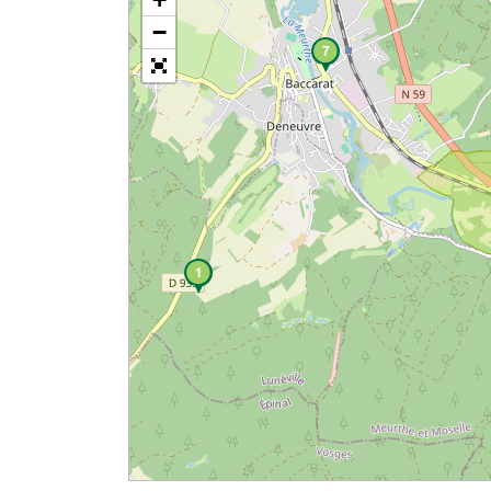
−
7
1