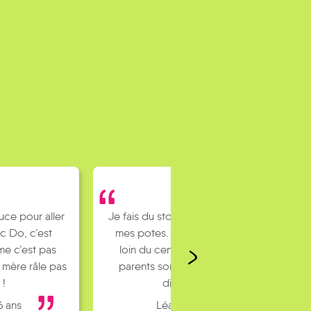
uce pour aller
Je fais du stop pour rejoindre
c Do, c’est
mes potes. J’habite un peu
e c’est pas
loin du centre ville et mes
 mère râle pas
parents sont pas toujours
 !
dispo…
6 ans
Léa 16 ans