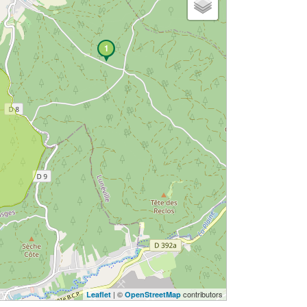
1
| ©
contributors
Leaflet
OpenStreetMap