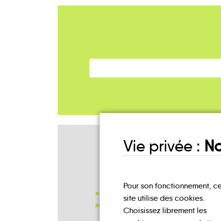
Vie privée :
No
Mes lieux
D'INSCRIPTION
Pour son fonctionnement, c
MAIRIE BERTRICHAMPS
site utilise des cookies.
NOTRE PAGE D'INSCRIPTION
Choisissez librement les