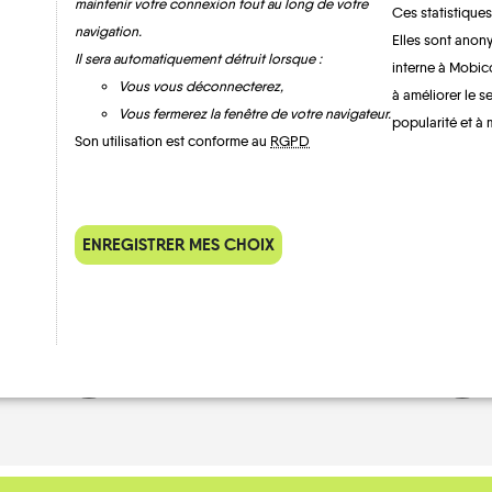
maintenir votre connexion tout au long de votre
Ces statistiques
navigation.
Elles sont anony
Il sera automatiquement détruit lorsque :
interne à Mobic
Vous vous déconnecterez,
à améliorer le s
Bertrichamps
Vous fermerez la fenêtre de votre navigateur.
popularité et à 
Son utilisation est conforme au
RGPD
ENREGISTRER MES CHOIX
MOBILITE
Les infos
TRANSPORTS À LA DEMANDE