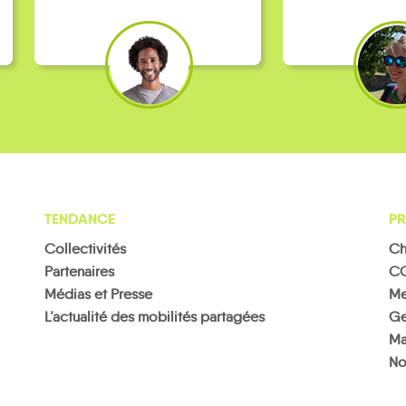
TENDANCE
PR
Collectivités
Ch
Partenaires
C
Médias et Presse
Me
L’actualité des mobilités partagées
Ge
Ma
No