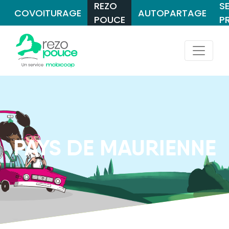
REZO
S
COVOITURAGE
AUTOPARTAGE
POUCE
P
PAYS DE MAURIENNE