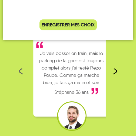
ENREGISTRER MES CHOIX
Je vais bosser en train, mais le
Je
parking de la gare est toujours
collèg
complet alors j’ai testé Rezo
Le
Pouce. Comme ça marche
kilomè
bien, je fais ça matin et soir.
Stéphane 36 ans