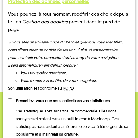
Protection des données personnelles
.
Vous pourrez, à tout moment, redéfinir ces choix depuis
UN AVIS, UN TÉMOIGNAGE
le lien
Gestion des cookies
présent dans le pied de
page.
À PARTAGER ?
Si vous êtes un utilisateur·rice du Rezo et que vous vous identifiez,
nous allons créer un cookie de session. Celui-ci est nécessaire
pour maintenir votre connexion tout au long de votre navigation.
CONTACTEZ-NOUS !
Il sera automatiquement détruit lorsque :
Vous vous déconnecterez,
Vous fermerez la fenêtre de votre navigateur.
Son utilisation est conforme au
RGPD
Permettez-vous que nous collections vos statistiques.
QUELQUES
Ces statistiques sont sans finalité commerciale. Elles sont
Témoignages
anonymes et restent dans un outil interne à Mobicoop. Ces
statistiques nous aident à améliorer le service, à témoigner de sa
popularité et à maintenir sa gratuité.