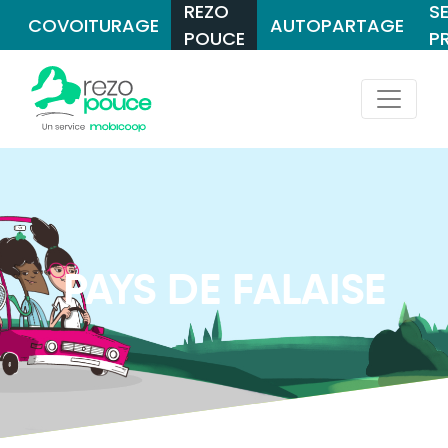
REZO
S
COVOITURAGE
AUTOPARTAGE
POUCE
P
PAYS DE FALAISE