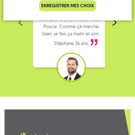
Je vais bosser en train, mais le
Je
ENREGISTRER MES CHOIX
parking de la gare est toujours
collèg
complet alors j’ai testé Rezo
Le
Pouce. Comme ça marche
kilomè
bien, je fais ça matin et soir.
Stéphane 36 ans