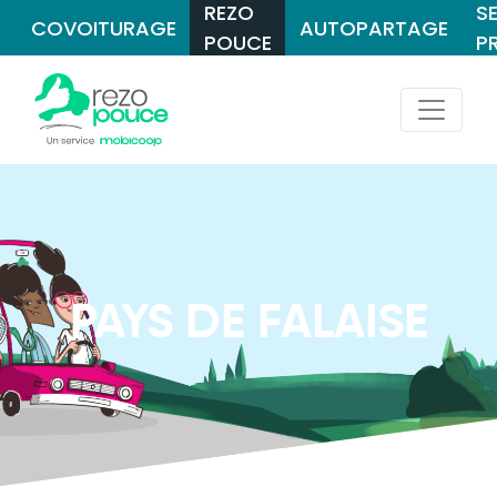
REZO
S
COVOITURAGE
AUTOPARTAGE
POUCE
P
PAYS DE FALAISE