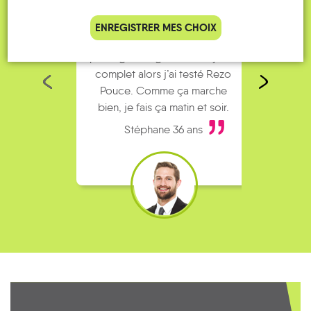
ENREGISTRER MES CHOIX
Je vais bosser en train, mais le
Je
parking de la gare est toujours
collèg
complet alors j’ai testé Rezo
Le
Pouce. Comme ça marche
kilomè
bien, je fais ça matin et soir.
Stéphane 36 ans