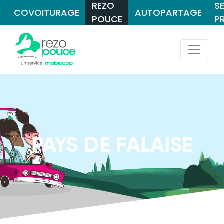
REZO
S
COVOITURAGE
AUTOPARTAGE
POUCE
P
PAYS DE FALAISE