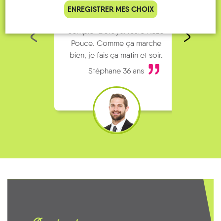
Je vais bosser en train, mais le
Je
ENREGISTRER MES CHOIX
parking de la gare est toujours
collèg
complet alors j’ai testé Rezo
Le
Pouce. Comme ça marche
kilomè
bien, je fais ça matin et soir.
Stéphane 36 ans