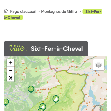
Sixt-Fer-
Page d'accueil
Montagnes du Giffre
à-Cheval
Ville :
Sixt-Fer-à-Cheval
+
−
2
7
7