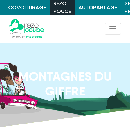
REZO
S
COVOITURAGE
AUTOPARTAGE
POUCE
P
MONTAGNES DU
GIFFRE