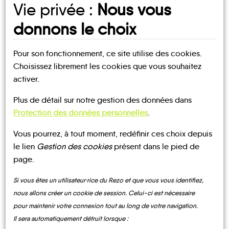
Vie privée :
Nous vous
donnons le choix
Mes lieux
Ma fiche
Pour son fonctionnement, ce site utilise des cookies.
D'INSCRIPTION
MOBILITE
Choisissez librement les cookies que vous souhaitez
activer.
COMMUNAUTÉ
Plus de détail sur notre gestion des données dans
DE COMMUNES
Protection des données personnelles
.
DES MONTAGNES
DU GIFFRE
Vous pourrez, à tout moment, redéfinir ces choix depuis
NOTRE PAGE
le lien
Gestion des cookies
présent dans le pied de
D'INSCRIPTION
page.
Sixt-Fer-à-Cheval
Si vous êtes un utilisateur·rice du Rezo et que vous vous identifiez,
nous allons créer un cookie de session. Celui-ci est nécessaire
pour maintenir votre connexion tout au long de votre navigation.
Il sera automatiquement détruit lorsque :