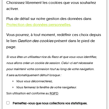
Choisissez librement les cookies que vous souhaitez
UN AVIS, UN TÉMOIGNAGE
activer.
À PARTAGER ?
Plus de détail sur notre gestion des données dans
Protection des données personnelles
.
Vous pourrez, à tout moment, redéfinir ces choix depuis
CONTACTEZ-NOUS !
le lien
Gestion des cookies
présent dans le pied de
page.
Si vous êtes un utilisateur·rice du Rezo et que vous vous identifiez,
nous allons créer un cookie de session. Celui-ci est nécessaire
MOBILITE
Les infos
pour maintenir votre connexion tout au long de votre navigation.
Il sera automatiquement détruit lorsque :
Vous vous déconnecterez,
TRANSPORTS À LA DEMANDE
Vous fermerez la fenêtre de votre navigateur.
Son utilisation est conforme au
RGPD
Permettez-vous que nous collections vos statistiques.