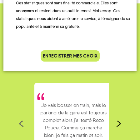
Ces statistiques sont sans finalité commerciale. Elles sont
anonymes et restent dans un outil interne à Mobicoop. Ces
statistiques nous aident à améliorer le service, à témoigner de sa
QUELQUES
popularité et à maintenir sa gratuité.
Témoignages
ENREGISTRER MES CHOIX
Je vais bosser en train, mais le
Je
parking de la gare est toujours
collèg
complet alors j’ai testé Rezo
Le
Pouce. Comme ça marche
kilomè
bien, je fais ça matin et soir.