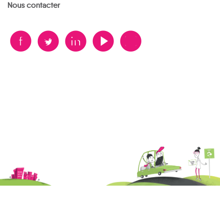
Nous contacter
B
A
D
F
V