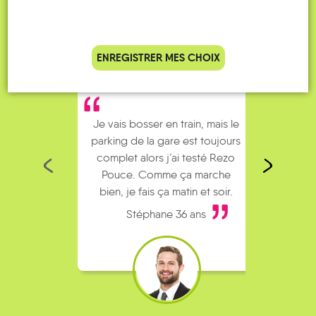
ENREGISTRER MES CHOIX
Je vais bosser en train, mais le
Je
parking de la gare est toujours
collèg
complet alors j’ai testé Rezo
Le
Pouce. Comme ça marche
kilomè
bien, je fais ça matin et soir.
Stéphane 36 ans