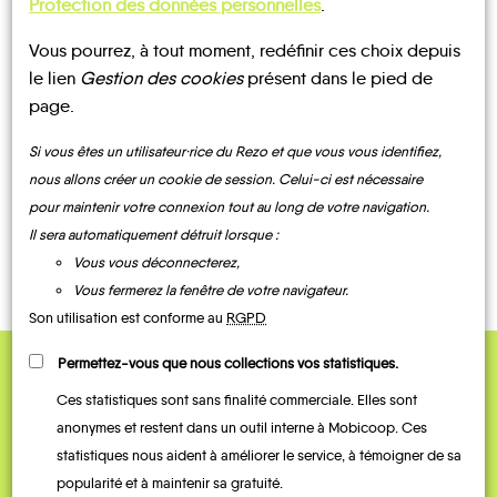
Protection des données personnelles
.
Vous pourrez, à tout moment, redéfinir ces choix depuis
UN AVIS, UN TÉMOIGNAGE
le lien
Gestion des cookies
présent dans le pied de
page.
À PARTAGER ?
Si vous êtes un utilisateur·rice du Rezo et que vous vous identifiez,
nous allons créer un cookie de session. Celui-ci est nécessaire
pour maintenir votre connexion tout au long de votre navigation.
CONTACTEZ-NOUS !
Il sera automatiquement détruit lorsque :
Vous vous déconnecterez,
Vous fermerez la fenêtre de votre navigateur.
Son utilisation est conforme au
RGPD
Permettez-vous que nous collections vos statistiques.
QUELQUES
Ces statistiques sont sans finalité commerciale. Elles sont
Témoignages
anonymes et restent dans un outil interne à Mobicoop. Ces
statistiques nous aident à améliorer le service, à témoigner de sa
popularité et à maintenir sa gratuité.