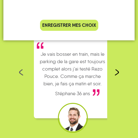
ENREGISTRER MES CHOIX
Je vais bosser en train, mais le
Je
parking de la gare est toujours
collèg
complet alors j’ai testé Rezo
Le
Pouce. Comme ça marche
kilomè
bien, je fais ça matin et soir.
Stéphane 36 ans