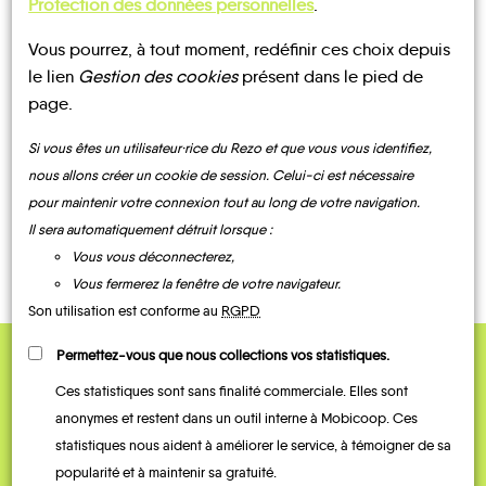
Protection des données personnelles
.
Vous pourrez, à tout moment, redéfinir ces choix depuis
UN AVIS, UN TÉMOIGNAGE
le lien
Gestion des cookies
présent dans le pied de
page.
À PARTAGER ?
Si vous êtes un utilisateur·rice du Rezo et que vous vous identifiez,
nous allons créer un cookie de session. Celui-ci est nécessaire
pour maintenir votre connexion tout au long de votre navigation.
CONTACTEZ-NOUS !
Il sera automatiquement détruit lorsque :
Vous vous déconnecterez,
Vous fermerez la fenêtre de votre navigateur.
Son utilisation est conforme au
RGPD
Permettez-vous que nous collections vos statistiques.
QUELQUES
Ces statistiques sont sans finalité commerciale. Elles sont
Témoignages
anonymes et restent dans un outil interne à Mobicoop. Ces
statistiques nous aident à améliorer le service, à témoigner de sa
popularité et à maintenir sa gratuité.