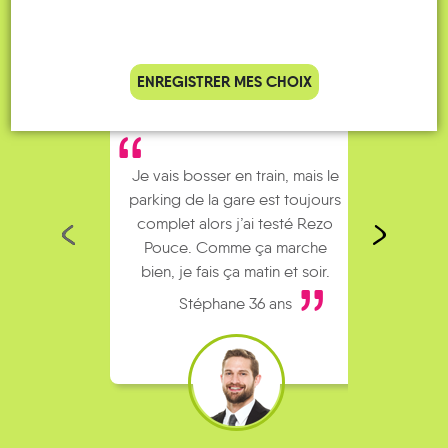
ENREGISTRER MES CHOIX
Je vais bosser en train, mais le
Je
parking de la gare est toujours
collèg
complet alors j’ai testé Rezo
Le
Pouce. Comme ça marche
kilomè
bien, je fais ça matin et soir.
Stéphane 36 ans