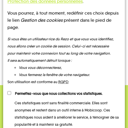
Protection des données personnelles
.
Vous pourrez, à tout moment, redéfinir ces choix depuis
UN AVIS, UN TÉMOIGNAGE
le lien
Gestion des cookies
présent dans le pied de
page.
À PARTAGER ?
Si vous êtes un utilisateur·rice du Rezo et que vous vous identifiez,
nous allons créer un cookie de session. Celui-ci est nécessaire
pour maintenir votre connexion tout au long de votre navigation.
CONTACTEZ-NOUS !
Il sera automatiquement détruit lorsque :
Vous vous déconnecterez,
Vous fermerez la fenêtre de votre navigateur.
Son utilisation est conforme au
RGPD
Permettez-vous que nous collections vos statistiques.
QUELQUES
Ces statistiques sont sans finalité commerciale. Elles sont
Témoignages
anonymes et restent dans un outil interne à Mobicoop. Ces
statistiques nous aident à améliorer le service, à témoigner de sa
popularité et à maintenir sa gratuité.