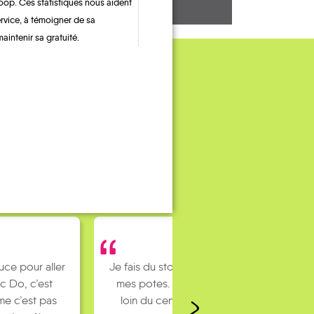
oop. Ces statistiques nous aident
ervice, à témoigner de sa
maintenir sa gratuité.
uce pour aller
Je fais du stop pour rejoindre
c Do, c’est
mes potes. J’habite un peu
e c’est pas
loin du centre ville et mes