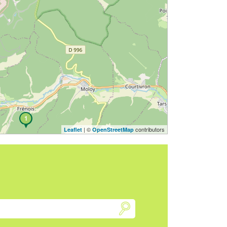
1
| ©
contributors
Leaflet
OpenStreetMap