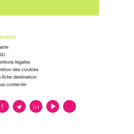
ATIQUE
arte
GU
ntions légales
stion des cookies
 fiche destination
us contacter
B
A
D
F
V