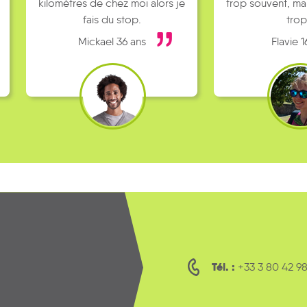
kilomètres de chez moi alors je
trop souvent, ma
fais du stop.
trop
Mickael 36 ans
Flavie 1
Tél. :
+33 3 80 42 98