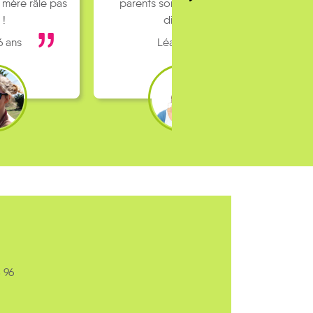
 mère râle pas
parents sont pas toujours
 !
dispo…
6 ans
Léa 16 ans
 96