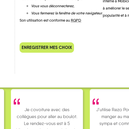
interne à Mobic
Vous vous déconnecterez,
à améliorer le s
Vous fermerez la fenêtre de votre navigateur.
popularité et à 
Son utilisation est conforme au
RGPD
QUELQUES
Témoignages
ENREGISTRER MES CHOIX
Je covoiture avec des
J’utilise Rezo Po
collègues pour aller au boulot.
manger au ma
Le rendez-vous est à 5
sympa et comm