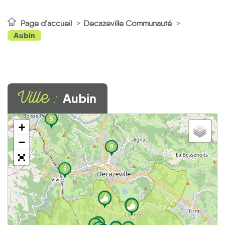
Page d'accueil
Decazeville Communauté
Aubin
Ville :
Aubin
5
+
−
9
5