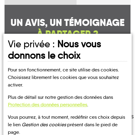
UN AVIS, UN TÉMOIGNAGE
À PARTAGER ?
Vie privée :
Nous vous
donnons le choix
CONTACTEZ-NOUS !
Pour son fonctionnement, ce site utilise des cookies.
Choisissez librement les cookies que vous souhaitez
activer.
Plus de détail sur notre gestion des données dans
MOBILITE
Les infos
Protection des données personnelles
.
TRANSPORTS
Vous pourrez, à tout moment, redéfinir ces choix depuis
TRAIN
BUS
À LA
le lien
Gestion des cookies
présent dans le pied de
DEMANDE
page.