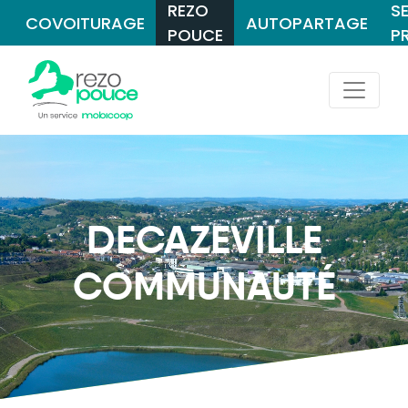
REZO
S
COVOITURAGE
AUTOPARTAGE
POUCE
P
DECAZEVILLE
COMMUNAUTÉ