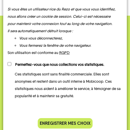
Si vous êtes un utilisateur·rice du Rezo et que vous vous identifiez,
nous allons créer un cookie de session. Celui-ci est nécessaire
pour maintenir votre connexion tout au long de votre navigation.
QUELQUES
Il sera automatiquement détruit lorsque :
Vous vous déconnecterez,
Témoignages
Vous fermerez la fenêtre de votre navigateur.
Son utilisation est conforme au
RGPD
Permettez-vous que nous collections vos statistiques.
Ces statistiques sont sans finalité commerciale. Elles sont
anonymes et restent dans un outil interne à Mobicoop. Ces
statistiques nous aident à améliorer le service, à témoigner de sa
popularité et à maintenir sa gratuité.
Je vais bosser en train, mais le
Je
parking de la gare est toujours
collèg
ENREGISTRER MES CHOIX
complet alors j’ai testé Rezo
Le