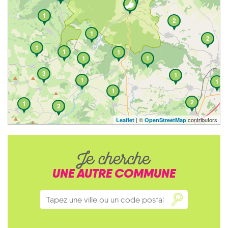
1
2
1
2
1
1
1
1
1
3
1
1
1
1
2
1
2
| ©
contributors
Leaflet
OpenStreetMap
Je cherche
UNE AUTRE COMMUNE