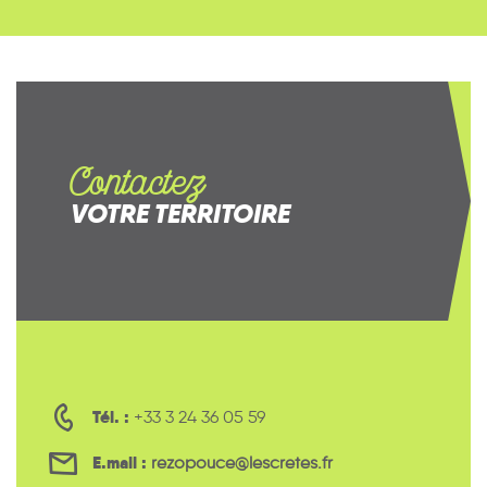
Contactez
VOTRE TERRITOIRE
Tél. :
+33 3 24 36 05 59
E.mail :
rezopouce@lescretes.fr