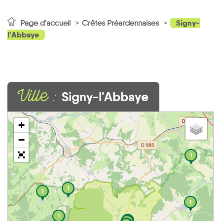
Signy-
Page d'accueil
Crêtes Préardennaises
l'Abbaye
Ville :
Signy-l'Abbaye
+
−
1
1
1
1
1