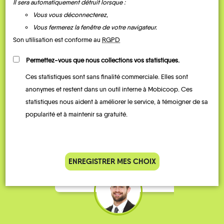
Il sera automatiquement détruit lorsque :
Vous vous déconnecterez,
Vous fermerez la fenêtre de votre navigateur.
Son utilisation est conforme au
RGPD
Permettez-vous que nous collections vos statistiques.
Ces statistiques sont sans finalité commerciale. Elles sont
Je vais bosser en train, mais le
Je
anonymes et restent dans un outil interne à Mobicoop. Ces
parking de la gare est toujours
collèg
statistiques nous aident à améliorer le service, à témoigner de sa
complet alors j’ai testé Rezo
Le
popularité et à maintenir sa gratuité.
Pouce. Comme ça marche
kilomè
bien, je fais ça matin et soir.
Stéphane 36 ans
ENREGISTRER MES CHOIX