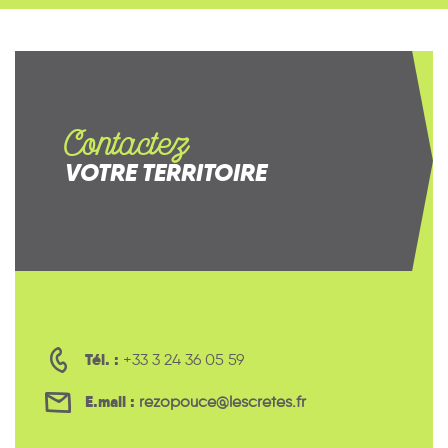
Contactez
VOTRE TERRITOIRE
Tél. :
+33 3 24 36 05 59
E.mail :
rezopouce@lescretes.fr