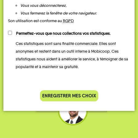
Vous vous déconnecterez,
Vous fermerez la fenêtre de votre navigateur.
Son utilisation est conforme au
RGPD
Permettez-vous que nous collections vos statistiques.
Ces statistiques sont sans finalité commerciale. Elles sont
Je vais bosser en train, mais le
Je
anonymes et restent dans un outil interne à Mobicoop. Ces
parking de la gare est toujours
collèg
statistiques nous aident à améliorer le service, à témoigner de sa
complet alors j’ai testé Rezo
Le
popularité et à maintenir sa gratuité.
Pouce. Comme ça marche
kilomè
bien, je fais ça matin et soir.
Stéphane 36 ans
ENREGISTRER MES CHOIX