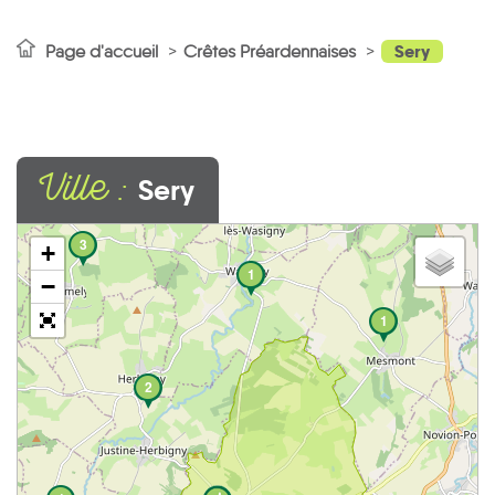
Sery
Page d'accueil
Crêtes Préardennaises
Ville :
Sery
3
+
1
−
1
2