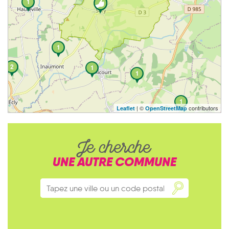
1
1
2
1
1
1
| ©
contributors
Leaflet
OpenStreetMap
Je cherche
UNE AUTRE COMMUNE