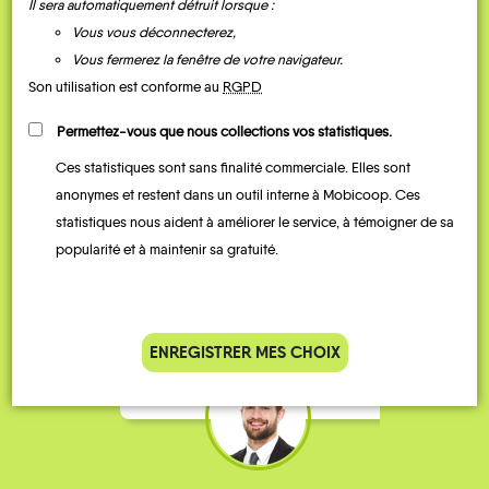
Il sera automatiquement détruit lorsque :
Vous vous déconnecterez,
Vous fermerez la fenêtre de votre navigateur.
Son utilisation est conforme au
RGPD
Permettez-vous que nous collections vos statistiques.
Ces statistiques sont sans finalité commerciale. Elles sont
Je vais bosser en train, mais le
Je
anonymes et restent dans un outil interne à Mobicoop. Ces
parking de la gare est toujours
collèg
statistiques nous aident à améliorer le service, à témoigner de sa
complet alors j’ai testé Rezo
Le
popularité et à maintenir sa gratuité.
Pouce. Comme ça marche
kilomè
bien, je fais ça matin et soir.
Stéphane 36 ans
ENREGISTRER MES CHOIX