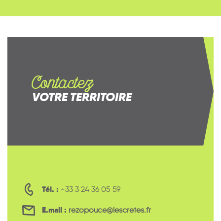
Contactez
VOTRE TERRITOIRE
Tél. :
+33 3 24 36 05 59
E.mail :
rezopouce@lescretes.fr