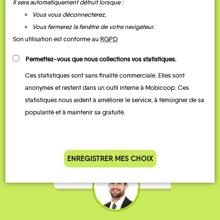
Il sera automatiquement détruit lorsque :
Vous vous déconnecterez,
Vous fermerez la fenêtre de votre navigateur.
Son utilisation est conforme au
RGPD
Permettez-vous que nous collections vos statistiques.
Ces statistiques sont sans finalité commerciale. Elles sont
Je vais bosser en train, mais le
Je
anonymes et restent dans un outil interne à Mobicoop. Ces
parking de la gare est toujours
collèg
statistiques nous aident à améliorer le service, à témoigner de sa
complet alors j’ai testé Rezo
Le
popularité et à maintenir sa gratuité.
Pouce. Comme ça marche
kilomè
bien, je fais ça matin et soir.
Stéphane 36 ans
ENREGISTRER MES CHOIX