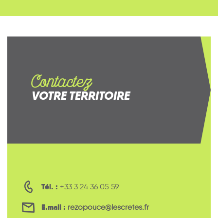
Contactez
VOTRE TERRITOIRE
Tél. :
+33 3 24 36 05 59
E.mail :
rezopouce@lescretes.fr