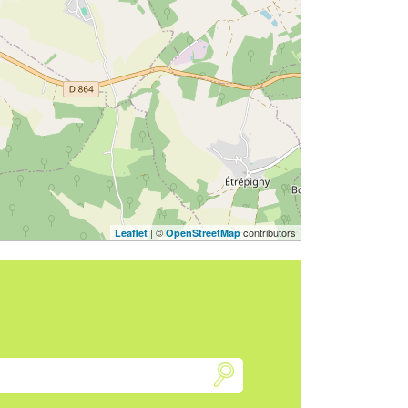
| ©
contributors
Leaflet
OpenStreetMap