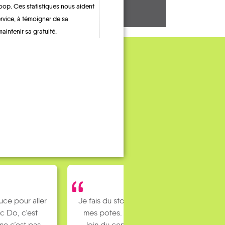
oop. Ces statistiques nous aident
ervice, à témoigner de sa
maintenir sa gratuité.
uce pour aller
Je fais du stop pour rejoindre
c Do, c’est
mes potes. J’habite un peu
e c’est pas
loin du centre ville et mes