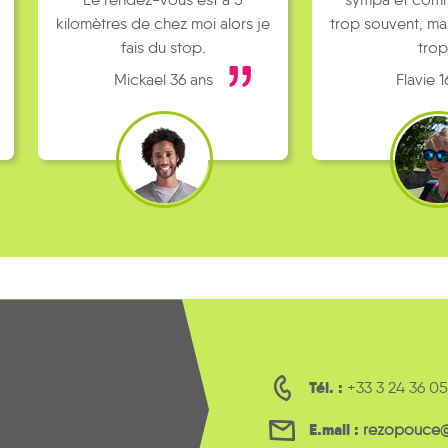
kilomètres de chez moi alors je
trop souvent, ma
fais du stop.
trop
Mickael 36 ans
Flavie 1
Tél. :
+33 3 24 36 05
E.mail :
rezopouce@l