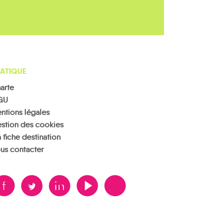
ATIQUE
arte
GU
ntions légales
stion des cookies
 fiche destination
us contacter
B
A
D
F
V