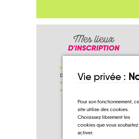
Mes lieux
D'INSCRIPTION
COMMUNAUTÉ DE COMMUNES
Vie privée :
No
DES CRÊTES PRÉARDENNAIES
MAIRIE
NOTRE PAGE D'INSCRIPTION
Pour son fonctionnement, c
site utilise des cookies.
Choisissez librement les
cookies que vous souhaitez
activer.