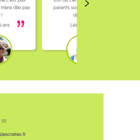
 mère râle pas
parents sont pas toujours
 !
dispo…
6 ans
Léa 16 ans
 59
escretes.fr