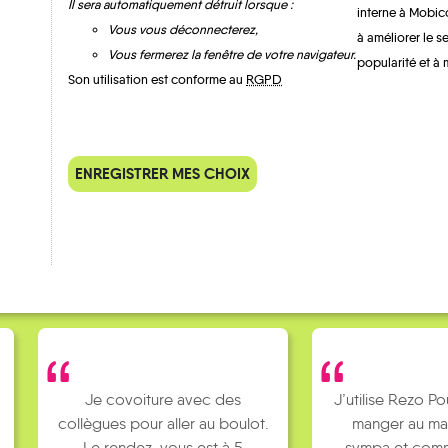
Il sera automatiquement détruit lorsque :
interne à Mobic
Vous vous déconnecterez,
à améliorer le s
Vous fermerez la fenêtre de votre navigateur.
popularité et à 
Son utilisation est conforme au
RGPD
QUELQUES
Témoignages
ENREGISTRER MES CHOIX
Je covoiture avec des
J’utilise Rezo Po
collègues pour aller au boulot.
manger au ma
Le rendez-vous est à 5
sympa et comm