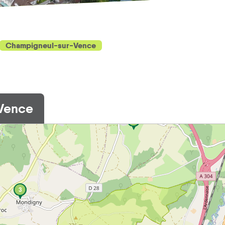
Champigneul-sur-Vence
Vence
1
3