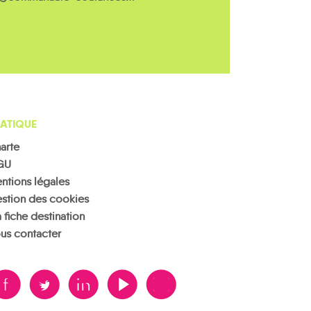
ATIQUE
arte
GU
ntions légales
stion des cookies
 fiche destination
us contacter
B
A
D
F
V