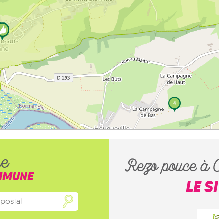
4
he
Rezo pouce à C
MMUNE
LE S