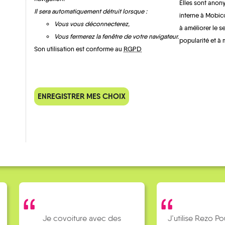
Elles sont anony
Il sera automatiquement détruit lorsque :
interne à Mobic
Vous vous déconnecterez,
à améliorer le s
Vous fermerez la fenêtre de votre navigateur.
popularité et à 
Son utilisation est conforme au
RGPD
QUELQUES
Témoignages
ENREGISTRER MES CHOIX
Je covoiture avec des
J’utilise Rezo Po