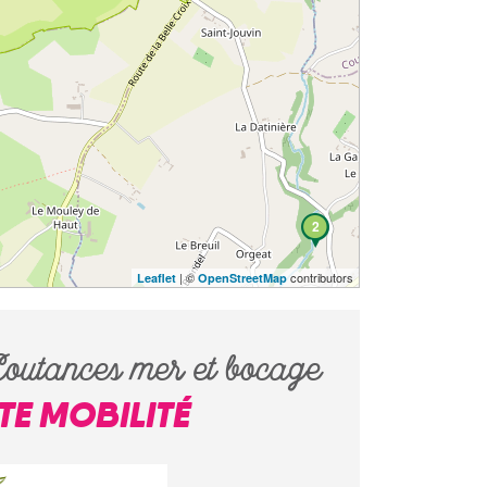
2
| ©
contributors
Leaflet
OpenStreetMap
outances mer et bocage
ITE MOBILITÉ