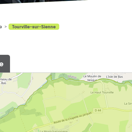
Tourville-sur-Sienne
ge
ne