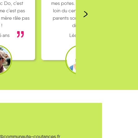
c Do, c’est
mes potes. J’habite un peu
e c’est pas
loin du centre ville et mes
 mère râle pas
parents sont pas toujours
 !
dispo…
6 ans
Léa 16 ans
c@communaute-coutances.fr