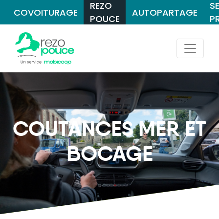
REZO
S
COVOITURAGE
AUTOPARTAGE
POUCE
P
COUTANCES MER ET
BOCAGE