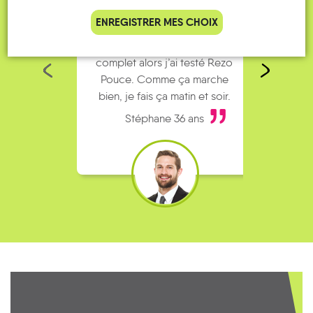
ENREGISTRER MES CHOIX
Je vais bosser en train, mais le
Je
parking de la gare est toujours
collèg
complet alors j’ai testé Rezo
Le
Pouce. Comme ça marche
kilomè
bien, je fais ça matin et soir.
Stéphane 36 ans