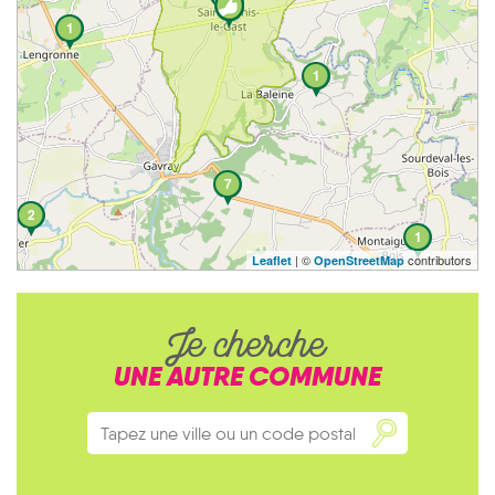
1
1
7
2
1
| ©
contributors
Leaflet
OpenStreetMap
Je cherche
UNE AUTRE COMMUNE