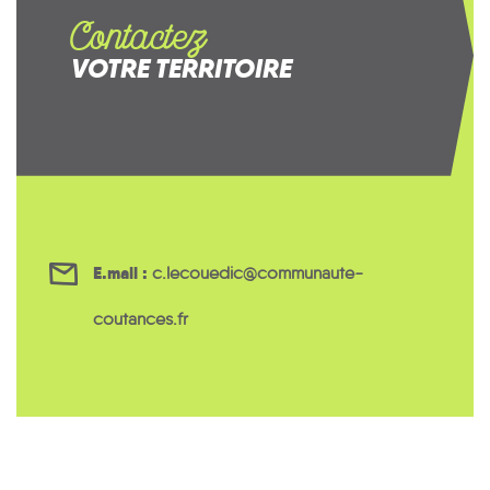
Contactez
VOTRE TERRITOIRE
E.mail :
c.lecouedic@communaute-
coutances.fr