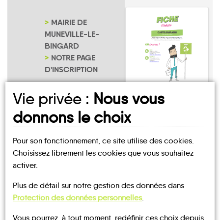
MAIRIE DE
MUNEVILLE-LE-
BINGARD
NOTRE PAGE
D'INSCRIPTION
Vie privée :
Nous vous
Muneville-le-
Bingard
donnons le choix
Pour son fonctionnement, ce site utilise des cookies.
Choisissez librement les cookies que vous souhaitez
activer.
Plus de détail sur notre gestion des données dans
UN AVIS, UN TÉMOIGNAGE
Protection des données personnelles
.
À PARTAGER ?
Vous pourrez, à tout moment, redéfinir ces choix depuis