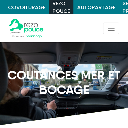
REZO
S
COVOITURAGE
AUTOPARTAGE
POUCE
P
COUTANCES MER ET
BOCAGE