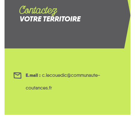
Contactez
VOTRE TERRITOIRE
E.mail :
c.lecouedic@communaute-
coutances.fr