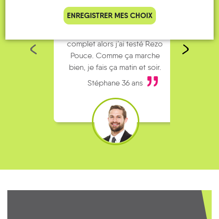
ENREGISTRER MES CHOIX
Je vais bosser en train, mais le
Je
parking de la gare est toujours
collèg
complet alors j’ai testé Rezo
Le
Pouce. Comme ça marche
kilomè
bien, je fais ça matin et soir.
Stéphane 36 ans